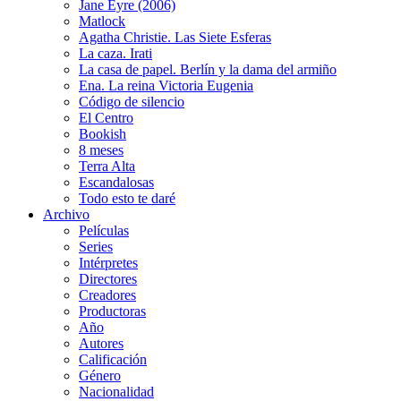
Jane Eyre (2006)
Matlock
Agatha Christie. Las Siete Esferas
La caza. Irati
La casa de papel. Berlín y la dama del armiño
Ena. La reina Victoria Eugenia
Código de silencio
El Centro
Bookish
8 meses
Terra Alta
Escandalosas
Todo esto te daré
Archivo
Películas
Series
Intérpretes
Directores
Creadores
Productoras
Año
Autores
Calificación
Género
Nacionalidad