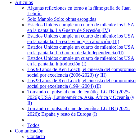
Articulos
Algunas reflexiones en torno a la filmografía de Juan
Lebrón
Solo Manolo Solo: obras escogidas
Estados Unidos cumple un cuarto de milenio: los USA
en la pantalla. La Guerra de Secesión (IV)
Estados Unidos cumple un cuarto de milenio: los USA
en la pantalla. La esclavitud y su abolición (III)
Estados Unidos cumple un cuarto de milenio: los USA
en la pantalla. La Guerra de la Independencia (II)
Estados Unidos cumple un cuarto de milenio: los USA
en la pantalla. Introducción (I)
Los 90 años de Ken Loach, el cineasta del compromiso
social por excelencia (2006-2023) (y III)
Los 90 años de Ken Loach, el cineasta del compromiso
social por excelencia (1994-2004) (II)
Tomando el pulso al cine de temática LGTBI (2025-
2026): USA, Latinoamérica, Asia, África y Oceanía (y
II)
Tomando el pulso al cine de temática LGTBI (2025-
2026): España y resto de Europa (I)
Todos
Comunicación
Contacto