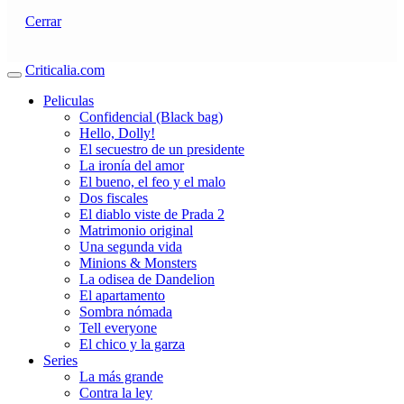
Cerrar
Criticalia.com
Peliculas
Confidencial (Black bag)
Hello, Dolly!
El secuestro de un presidente
La ironía del amor
El bueno, el feo y el malo
Dos fiscales
El diablo viste de Prada 2
Matrimonio original
Una segunda vida
Minions & Monsters
La odisea de Dandelion
El apartamento
Sombra nómada
Tell everyone
El chico y la garza
Series
La más grande
Contra la ley