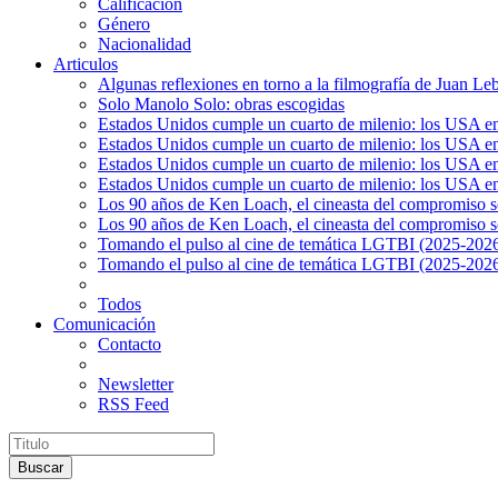
Calificación
Género
Nacionalidad
Articulos
Algunas reflexiones en torno a la filmografía de Juan Le
Solo Manolo Solo: obras escogidas
Estados Unidos cumple un cuarto de milenio: los USA en 
Estados Unidos cumple un cuarto de milenio: los USA en la
Estados Unidos cumple un cuarto de milenio: los USA en 
Estados Unidos cumple un cuarto de milenio: los USA en l
Los 90 años de Ken Loach, el cineasta del compromiso so
Los 90 años de Ken Loach, el cineasta del compromiso so
Tomando el pulso al cine de temática LGTBI (2025-2026)
Tomando el pulso al cine de temática LGTBI (2025-2026)
Todos
Comunicación
Contacto
Newsletter
RSS Feed
Buscar