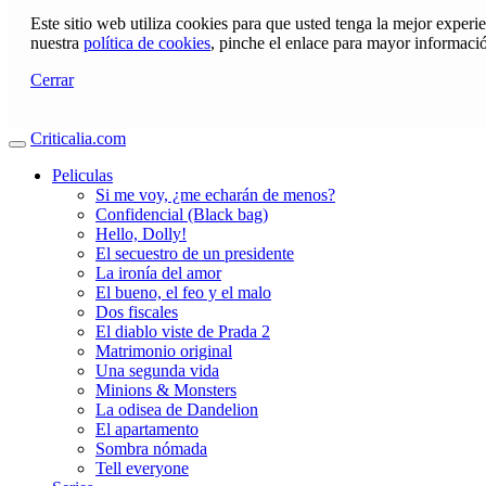
Este sitio web utiliza cookies para que usted tenga la mejor exper
nuestra
política de cookies
, pinche el enlace para mayor informaci
Cerrar
Criticalia.com
Peliculas
Si me voy, ¿me echarán de menos?
Confidencial (Black bag)
Hello, Dolly!
El secuestro de un presidente
La ironía del amor
El bueno, el feo y el malo
Dos fiscales
El diablo viste de Prada 2
Matrimonio original
Una segunda vida
Minions & Monsters
La odisea de Dandelion
El apartamento
Sombra nómada
Tell everyone