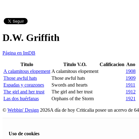
D.W. Griffith
Página en ImDB
Titulo
Titulo V.O.
Calificacion
Ano
A calamitous elopement
A calamitous elopement
1908
Those awful hats
Those awful hats
1909
Espadas y corazones
Swords and hearts
1911
The girl and her trust
The girl and her trust
1912
Las dos huérfanas
Orphans of the Storm
1921
©
Webbin' Design
2026
A día de hoy Criticalia posee un acervo de 64
Uso de cookies