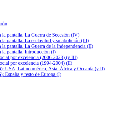
brón
la pantalla. La Guerra de Secesión (IV)
 pantalla. La esclavitud y su abolición (III)
la pantalla. La Guerra de la Independencia (II)
a pantalla. Introducción (I)
cial por excelencia (2006-2023) (y III)
cial por excelencia (1994-2004) (II)
: USA, Latinoamérica, Asia, África y Oceanía (y II)
: España y resto de Europa (I)