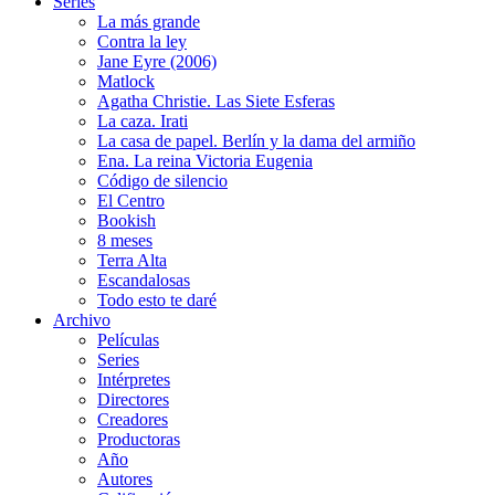
Series
La más grande
Contra la ley
Jane Eyre (2006)
Matlock
Agatha Christie. Las Siete Esferas
La caza. Irati
La casa de papel. Berlín y la dama del armiño
Ena. La reina Victoria Eugenia
Código de silencio
El Centro
Bookish
8 meses
Terra Alta
Escandalosas
Todo esto te daré
Archivo
Películas
Series
Intérpretes
Directores
Creadores
Productoras
Año
Autores