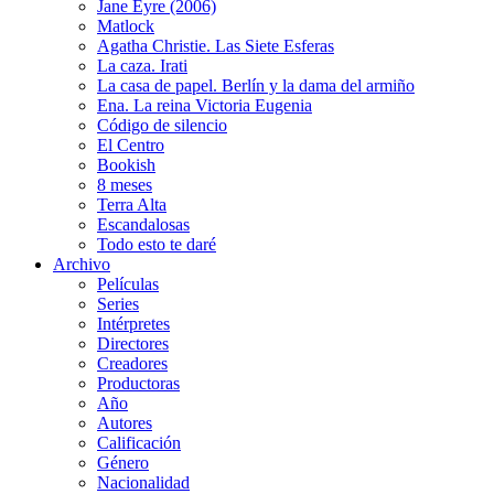
Jane Eyre (2006)
Matlock
Agatha Christie. Las Siete Esferas
La caza. Irati
La casa de papel. Berlín y la dama del armiño
Ena. La reina Victoria Eugenia
Código de silencio
El Centro
Bookish
8 meses
Terra Alta
Escandalosas
Todo esto te daré
Archivo
Películas
Series
Intérpretes
Directores
Creadores
Productoras
Año
Autores
Calificación
Género
Nacionalidad