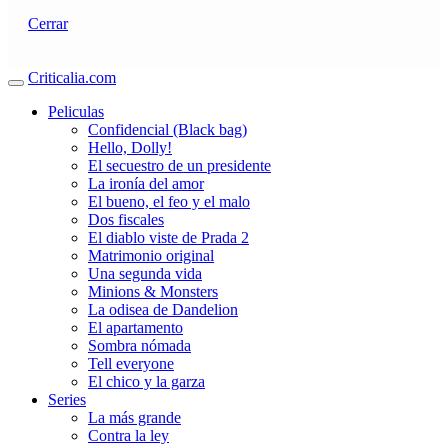
Cerrar
Criticalia.com
Peliculas
Confidencial (Black bag)
Hello, Dolly!
El secuestro de un presidente
La ironía del amor
El bueno, el feo y el malo
Dos fiscales
El diablo viste de Prada 2
Matrimonio original
Una segunda vida
Minions & Monsters
La odisea de Dandelion
El apartamento
Sombra nómada
Tell everyone
El chico y la garza
Series
La más grande
Contra la ley