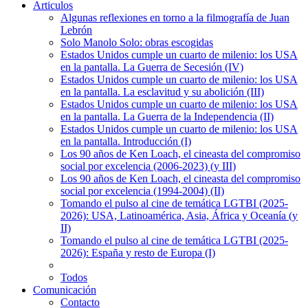
Articulos
Algunas reflexiones en torno a la filmografía de Juan
Lebrón
Solo Manolo Solo: obras escogidas
Estados Unidos cumple un cuarto de milenio: los USA
en la pantalla. La Guerra de Secesión (IV)
Estados Unidos cumple un cuarto de milenio: los USA
en la pantalla. La esclavitud y su abolición (III)
Estados Unidos cumple un cuarto de milenio: los USA
en la pantalla. La Guerra de la Independencia (II)
Estados Unidos cumple un cuarto de milenio: los USA
en la pantalla. Introducción (I)
Los 90 años de Ken Loach, el cineasta del compromiso
social por excelencia (2006-2023) (y III)
Los 90 años de Ken Loach, el cineasta del compromiso
social por excelencia (1994-2004) (II)
Tomando el pulso al cine de temática LGTBI (2025-
2026): USA, Latinoamérica, Asia, África y Oceanía (y
II)
Tomando el pulso al cine de temática LGTBI (2025-
2026): España y resto de Europa (I)
Todos
Comunicación
Contacto