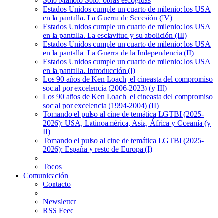
Solo Manolo Solo: obras escogidas
Estados Unidos cumple un cuarto de milenio: los USA
en la pantalla. La Guerra de Secesión (IV)
Estados Unidos cumple un cuarto de milenio: los USA
en la pantalla. La esclavitud y su abolición (III)
Estados Unidos cumple un cuarto de milenio: los USA
en la pantalla. La Guerra de la Independencia (II)
Estados Unidos cumple un cuarto de milenio: los USA
en la pantalla. Introducción (I)
Los 90 años de Ken Loach, el cineasta del compromiso
social por excelencia (2006-2023) (y III)
Los 90 años de Ken Loach, el cineasta del compromiso
social por excelencia (1994-2004) (II)
Tomando el pulso al cine de temática LGTBI (2025-
2026): USA, Latinoamérica, Asia, África y Oceanía (y
II)
Tomando el pulso al cine de temática LGTBI (2025-
2026): España y resto de Europa (I)
Todos
Comunicación
Contacto
Newsletter
RSS Feed