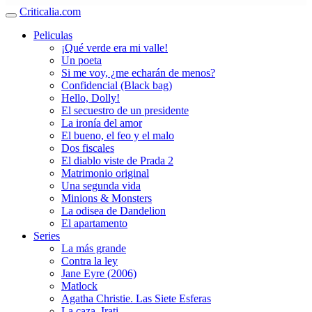
Criticalia.com
Peliculas
¡Qué verde era mi valle!
Un poeta
Si me voy, ¿me echarán de menos?
Confidencial (Black bag)
Hello, Dolly!
El secuestro de un presidente
La ironía del amor
El bueno, el feo y el malo
Dos fiscales
El diablo viste de Prada 2
Matrimonio original
Una segunda vida
Minions & Monsters
La odisea de Dandelion
El apartamento
Series
La más grande
Contra la ley
Jane Eyre (2006)
Matlock
Agatha Christie. Las Siete Esferas
La caza. Irati