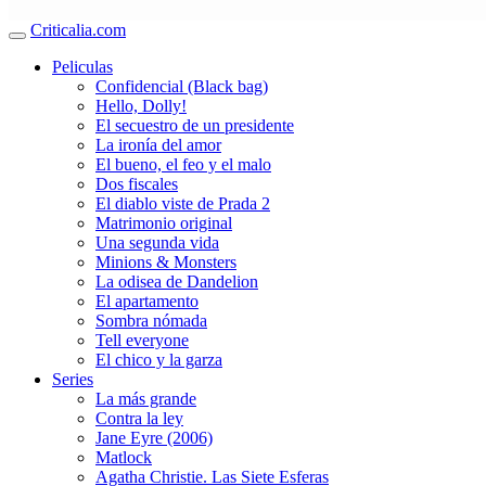
Criticalia.com
Peliculas
Confidencial (Black bag)
Hello, Dolly!
El secuestro de un presidente
La ironía del amor
El bueno, el feo y el malo
Dos fiscales
El diablo viste de Prada 2
Matrimonio original
Una segunda vida
Minions & Monsters
La odisea de Dandelion
El apartamento
Sombra nómada
Tell everyone
El chico y la garza
Series
La más grande
Contra la ley
Jane Eyre (2006)
Matlock
Agatha Christie. Las Siete Esferas