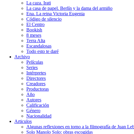
La caza. Irati
La casa de papel. Berlín y la dama del armiño
Ena. La reina Victoria Eugenia
Código de silencio
El Centro
Bookish
8 meses
Terra Alta
Escandalosas
Todo esto te daré
Archivo
Películas
Series
Intérpretes
Directores
Creadores
Productoras
Año
Autores
Calificación
Género
Nacionalidad
Articulos
Algunas reflexiones en torno a la filmografía de Juan Le
Solo Manolo Solo: obras escogidas