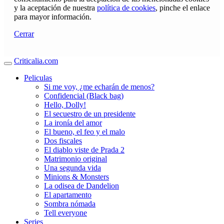
y la aceptación de nuestra
política de cookies
, pinche el enlace
para mayor información.
Cerrar
Criticalia.com
Peliculas
Si me voy, ¿me echarán de menos?
Confidencial (Black bag)
Hello, Dolly!
El secuestro de un presidente
La ironía del amor
El bueno, el feo y el malo
Dos fiscales
El diablo viste de Prada 2
Matrimonio original
Una segunda vida
Minions & Monsters
La odisea de Dandelion
El apartamento
Sombra nómada
Tell everyone
Series