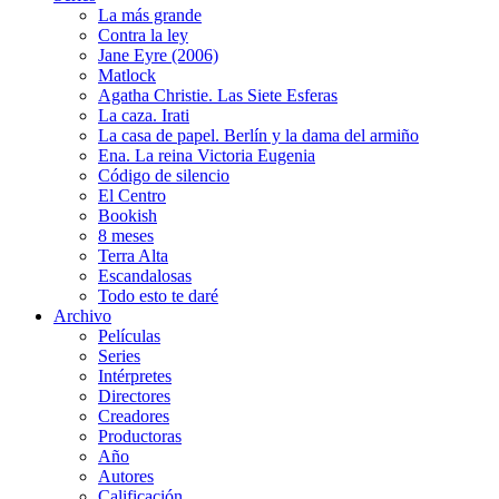
La más grande
Contra la ley
Jane Eyre (2006)
Matlock
Agatha Christie. Las Siete Esferas
La caza. Irati
La casa de papel. Berlín y la dama del armiño
Ena. La reina Victoria Eugenia
Código de silencio
El Centro
Bookish
8 meses
Terra Alta
Escandalosas
Todo esto te daré
Archivo
Películas
Series
Intérpretes
Directores
Creadores
Productoras
Año
Autores
Calificación