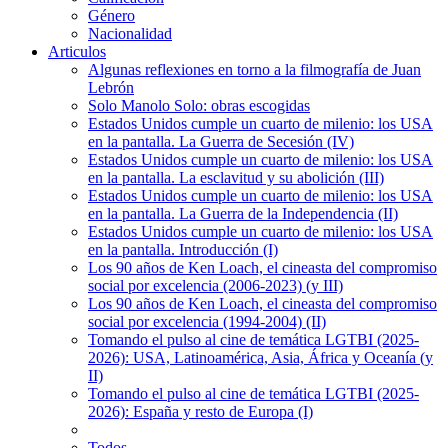
Género
Nacionalidad
Articulos
Algunas reflexiones en torno a la filmografía de Juan
Lebrón
Solo Manolo Solo: obras escogidas
Estados Unidos cumple un cuarto de milenio: los USA
en la pantalla. La Guerra de Secesión (IV)
Estados Unidos cumple un cuarto de milenio: los USA
en la pantalla. La esclavitud y su abolición (III)
Estados Unidos cumple un cuarto de milenio: los USA
en la pantalla. La Guerra de la Independencia (II)
Estados Unidos cumple un cuarto de milenio: los USA
en la pantalla. Introducción (I)
Los 90 años de Ken Loach, el cineasta del compromiso
social por excelencia (2006-2023) (y III)
Los 90 años de Ken Loach, el cineasta del compromiso
social por excelencia (1994-2004) (II)
Tomando el pulso al cine de temática LGTBI (2025-
2026): USA, Latinoamérica, Asia, África y Oceanía (y
II)
Tomando el pulso al cine de temática LGTBI (2025-
2026): España y resto de Europa (I)
Todos