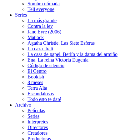
Sombra nómada
Tell everyone
Series
La más grande
Contra la ley
Jane Eyre (2006)
Matlock
Agatha Christie. Las Siete Esferas
La caza. Irati
La casa de papel. Berlín y la dama del armiño
Ena. La reina Victoria Eugenia
Código de silencio
El Centro
Bookish
8 meses
Terra Alta
Escandalosas
Todo esto te daré
Archivo
Películas
Series
Intérpretes
Directores
Creadores
Productoras