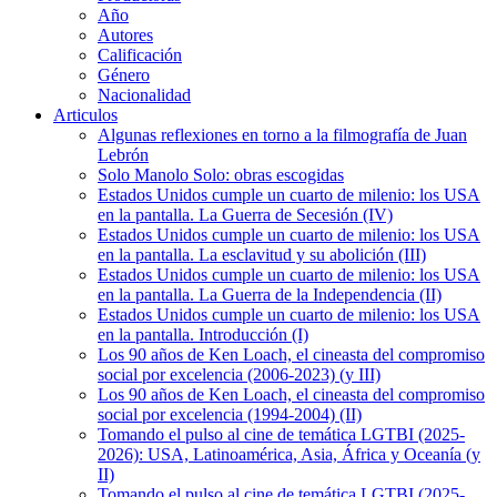
Año
Autores
Calificación
Género
Nacionalidad
Articulos
Algunas reflexiones en torno a la filmografía de Juan
Lebrón
Solo Manolo Solo: obras escogidas
Estados Unidos cumple un cuarto de milenio: los USA
en la pantalla. La Guerra de Secesión (IV)
Estados Unidos cumple un cuarto de milenio: los USA
en la pantalla. La esclavitud y su abolición (III)
Estados Unidos cumple un cuarto de milenio: los USA
en la pantalla. La Guerra de la Independencia (II)
Estados Unidos cumple un cuarto de milenio: los USA
en la pantalla. Introducción (I)
Los 90 años de Ken Loach, el cineasta del compromiso
social por excelencia (2006-2023) (y III)
Los 90 años de Ken Loach, el cineasta del compromiso
social por excelencia (1994-2004) (II)
Tomando el pulso al cine de temática LGTBI (2025-
2026): USA, Latinoamérica, Asia, África y Oceanía (y
II)
Tomando el pulso al cine de temática LGTBI (2025-