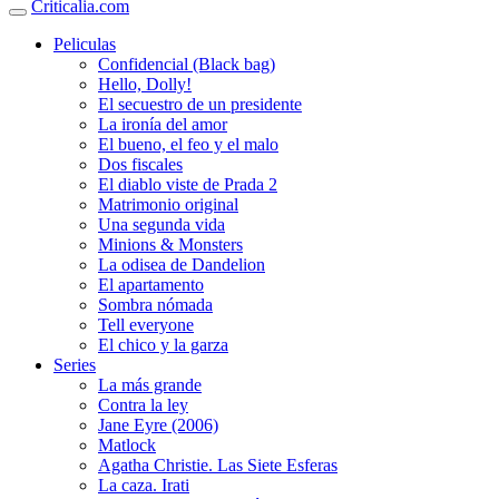
Criticalia.com
Peliculas
Confidencial (Black bag)
Hello, Dolly!
El secuestro de un presidente
La ironía del amor
El bueno, el feo y el malo
Dos fiscales
El diablo viste de Prada 2
Matrimonio original
Una segunda vida
Minions & Monsters
La odisea de Dandelion
El apartamento
Sombra nómada
Tell everyone
El chico y la garza
Series
La más grande
Contra la ley
Jane Eyre (2006)
Matlock
Agatha Christie. Las Siete Esferas
La caza. Irati