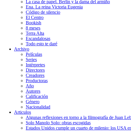
La casa de papel. Berlín y la dama del armiño
Ena. La reina Victoria Eugenia
Código de silencio
El Centro
Bookish
8 meses
Terra Alta
Escandalosas
Todo esto te daré
Archivo
Películas
Series
Intérpretes
Directores
Creadores
Productoras
Año
Autores
Calificación
Género
Nacionalidad
Articulos
Algunas reflexiones en torno a la filmografía de Juan Le
Solo Manolo Solo: obras escogidas
Estados Unidos cumple un cuarto de milenio: los USA en 