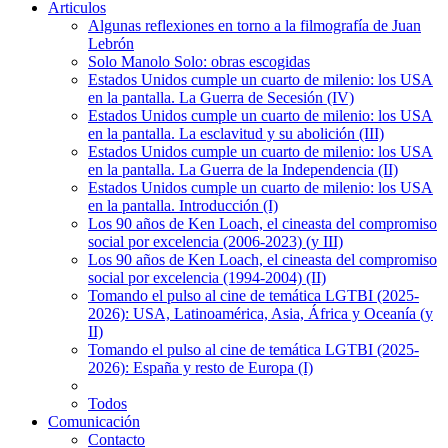
Articulos
Algunas reflexiones en torno a la filmografía de Juan
Lebrón
Solo Manolo Solo: obras escogidas
Estados Unidos cumple un cuarto de milenio: los USA
en la pantalla. La Guerra de Secesión (IV)
Estados Unidos cumple un cuarto de milenio: los USA
en la pantalla. La esclavitud y su abolición (III)
Estados Unidos cumple un cuarto de milenio: los USA
en la pantalla. La Guerra de la Independencia (II)
Estados Unidos cumple un cuarto de milenio: los USA
en la pantalla. Introducción (I)
Los 90 años de Ken Loach, el cineasta del compromiso
social por excelencia (2006-2023) (y III)
Los 90 años de Ken Loach, el cineasta del compromiso
social por excelencia (1994-2004) (II)
Tomando el pulso al cine de temática LGTBI (2025-
2026): USA, Latinoamérica, Asia, África y Oceanía (y
II)
Tomando el pulso al cine de temática LGTBI (2025-
2026): España y resto de Europa (I)
Todos
Comunicación
Contacto