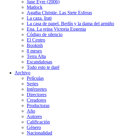
Jane Eyre (2006)
Matlock
Agatha Christie. Las Siete Esferas
La caza. Irati
La casa de papel. Berlín y la dama del armiño
Ena. La reina Victoria Eugenia
Código de silencio
El Centro
Bookish
8 meses
Terra Alta
Escandalosas
Todo esto te daré
Archivo
Películas
Series
Intérpretes
Directores
Creadores
Productoras
Año
Autores
Calificación
Género
Nacionalidad