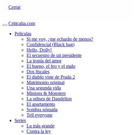
Cerrar
Criticalia.com
Peliculas
Si me voy, ¿me echarán de menos?
Confidencial (Black bag)
Hello, Dolly!
El secuestro de un presidente
La ironía del amor
El bueno, el feo y el malo
Dos fiscales
El diablo viste de Prada 2
Matrimonio original
Una segunda vida
Minions & Monsters
La odisea de Dandelion
El apartamento
Sombra nómada
Tell everyone
Series
La más grande
Contra la ley