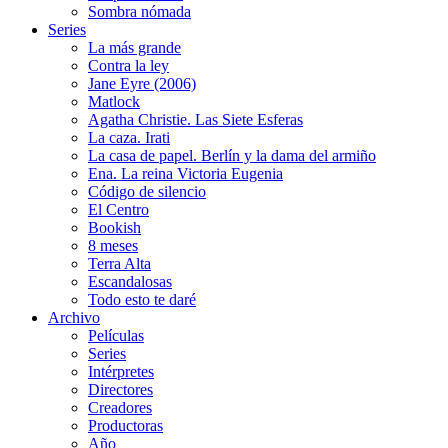
Sombra nómada
Series
La más grande
Contra la ley
Jane Eyre (2006)
Matlock
Agatha Christie. Las Siete Esferas
La caza. Irati
La casa de papel. Berlín y la dama del armiño
Ena. La reina Victoria Eugenia
Código de silencio
El Centro
Bookish
8 meses
Terra Alta
Escandalosas
Todo esto te daré
Archivo
Películas
Series
Intérpretes
Directores
Creadores
Productoras
Año