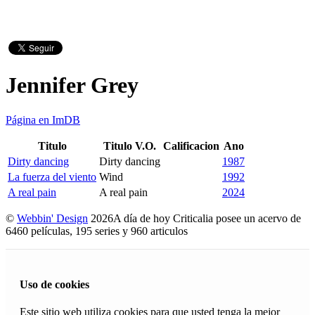
Jennifer Grey
Página en ImDB
Titulo
Titulo V.O.
Calificacion
Ano
Dirty dancing
Dirty dancing
1987
La fuerza del viento
Wind
1992
A real pain
A real pain
2024
©
Webbin' Design
2026
A día de hoy Criticalia posee un acervo de
6460 películas, 195 series y 960 articulos
Uso de cookies
Este sitio web utiliza cookies para que usted tenga la mejor