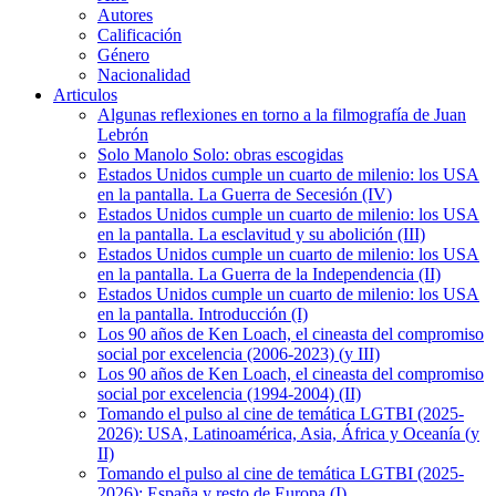
Autores
Calificación
Género
Nacionalidad
Articulos
Algunas reflexiones en torno a la filmografía de Juan
Lebrón
Solo Manolo Solo: obras escogidas
Estados Unidos cumple un cuarto de milenio: los USA
en la pantalla. La Guerra de Secesión (IV)
Estados Unidos cumple un cuarto de milenio: los USA
en la pantalla. La esclavitud y su abolición (III)
Estados Unidos cumple un cuarto de milenio: los USA
en la pantalla. La Guerra de la Independencia (II)
Estados Unidos cumple un cuarto de milenio: los USA
en la pantalla. Introducción (I)
Los 90 años de Ken Loach, el cineasta del compromiso
social por excelencia (2006-2023) (y III)
Los 90 años de Ken Loach, el cineasta del compromiso
social por excelencia (1994-2004) (II)
Tomando el pulso al cine de temática LGTBI (2025-
2026): USA, Latinoamérica, Asia, África y Oceanía (y
II)
Tomando el pulso al cine de temática LGTBI (2025-
2026): España y resto de Europa (I)