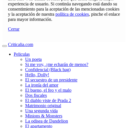
experiencia de usuario. Si continúa navegando está dando su
consentimiento para la aceptación de las mencionadas cookies
y la aceptación de nuestra
política de cookies
, pinche el enlace
para mayor información.
Cerrar
Criticalia.com
Peliculas
Un poeta
Si me voy, ¿me echarán de menos?
Confidencial (Black bag)
Hello, Dolly!
El secuestro de un presidente
La ironía del amor
El bueno, el feo y el malo
Dos fiscales
El diablo viste de Prada 2
Matrimonio original
Una segunda vida
Minions & Monsters
La odisea de Dandelion
El apartamento