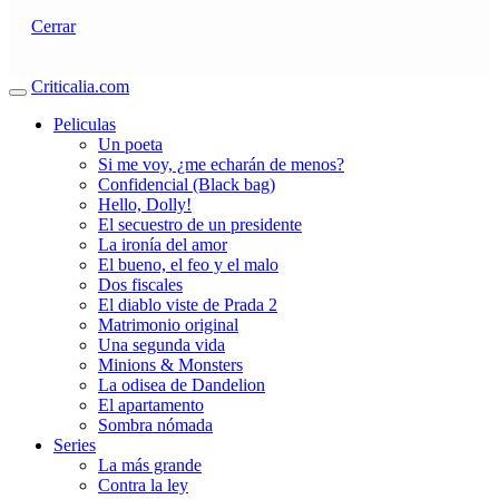
Cerrar
Criticalia.com
Peliculas
Un poeta
Si me voy, ¿me echarán de menos?
Confidencial (Black bag)
Hello, Dolly!
El secuestro de un presidente
La ironía del amor
El bueno, el feo y el malo
Dos fiscales
El diablo viste de Prada 2
Matrimonio original
Una segunda vida
Minions & Monsters
La odisea de Dandelion
El apartamento
Sombra nómada
Series
La más grande
Contra la ley