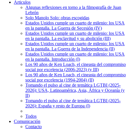
Articulos
Algunas reflexiones en torno a la filmografía de Juan
Lebrón
Solo Manolo Solo: obras escogidas
Estados Unidos cumple un cuarto de milenio: los USA
en la pantalla. La Guerra de Secesión (IV)
Estados Unidos cumple un cuarto de milenio: los USA
en la pantalla. La esclavitud y su abolición (III)
Estados Unidos cumple un cuarto de milenio: los USA
en la pantalla. La Guerra de la Independencia (II)
Estados Unidos cumple un cuarto de milenio: los USA
en la pantalla. Introducción (I)
Los 90 años de Ken Loach, el cineasta del compromiso
social por excelencia (2006-2023) (y III)
Los 90 años de Ken Loach, el cineasta del compromiso
social por excelencia (1994-2004) (II)
Tomando el pulso al cine de temática LGTBI (2025-
2026): USA, Latinoamérica, Asia, África y Oceanía (y
II)
Tomando el pulso al cine de temática LGTBI (2025-
2026): España y resto de Europa (I)
Todos
Comunicación
Contacto