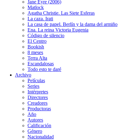
Jane Eyre (2006)
Matlock
Agatha Christie. Las Siete Esferas
La caza. Irati
La casa de papel. Berlín y la dama del armiño
Ena. La reina Victoria Eugenia
Código de silencio
El Centro
Bookish
8 meses
Terra Alta
Escandalosas
Todo esto te daré
Archivo
Películas
Series
Intérpretes
Directores
Creadores
Productoras
Año
Autores
Calificación
Género
Nacionalidad