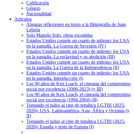
Calificación
Género
Nacionalidad
Articulos
Algunas reflexiones en torno a la filmografía de Juan
Lebrón
Solo Manolo Solo: obras escogidas
Estados Unidos cumple un cuarto de milenio: los USA
en la pantalla. La Guerra de Secesión (IV)
Estados Unidos cumple un cuarto de milenio: los USA
en la pantalla. La esclavitud y su abolición (III)
Estados Unidos cumple un cuarto de milenio: los USA
en la pantalla. La Guerra de la Independencia (II)
Estados Unidos cumple un cuarto de milenio: los USA
en la pantalla. Introducción (I)
Los 90 años de Ken Loach, el cineasta del compromiso
social por excelencia (2006-2023) (y III)
Los 90 años de Ken Loach, el cineasta del compromiso
social por excelencia (1994-2004) (II)
Tomando el pulso al cine de temática LGTBI (2025-
2026): USA, Latinoamérica, Asia, África y Oceanía (y
II)
Tomando el pulso al cine de temática LGTBI (2025-
2026): España y resto de Europa (I)