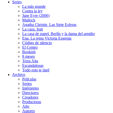
Series
La más grande
Contra la ley
Jane Eyre (2006)
Matlock
Agatha Christie. Las Siete Esferas
La caza. Irati
La casa de papel. Berlín y la dama del armiño
Ena. La reina Victoria Eugenia
Código de silencio
El Centro
Bookish
8 meses
Terra Alta
Escandalosas
Todo esto te daré
Archivo
Películas
Series
Intérpretes
Directores
Creadores
Productoras
Año
Autores