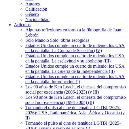
Autores
Calificación
Género
Nacionalidad
Articulos
Algunas reflexiones en torno a la filmografía de Juan
Lebrón
Solo Manolo Solo: obras escogidas
Estados Unidos cumple un cuarto de milenio: los USA
en la pantalla. La Guerra de Secesión (IV)
Estados Unidos cumple un cuarto de milenio: los USA
en la pantalla. La esclavitud y su abolición (III)
Estados Unidos cumple un cuarto de milenio: los USA
en la pantalla. La Guerra de la Independencia (II)
Estados Unidos cumple un cuarto de milenio: los USA
en la pantalla. Introducción (I)
Los 90 años de Ken Loach, el cineasta del compromiso
social por excelencia (2006-2023) (y III)
Los 90 años de Ken Loach, el cineasta del compromiso
social por excelencia (1994-2004) (II)
Tomando el pulso al cine de temática LGTBI (2025-
2026): USA, Latinoamérica, Asia, África y Oceanía (y
II)
Tomando el pulso al cine de temática LGTBI (2025-
2026): España y resto de Europa (I)