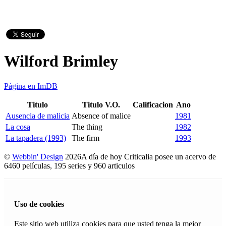
Wilford Brimley
Página en ImDB
Titulo
Titulo V.O.
Calificacion
Ano
Ausencia de malicia
Absence of malice
1981
La cosa
The thing
1982
La tapadera (1993)
The firm
1993
©
Webbin' Design
2026
A día de hoy Criticalia posee un acervo de
6460 películas, 195 series y 960 articulos
Uso de cookies
Este sitio web utiliza cookies para que usted tenga la mejor