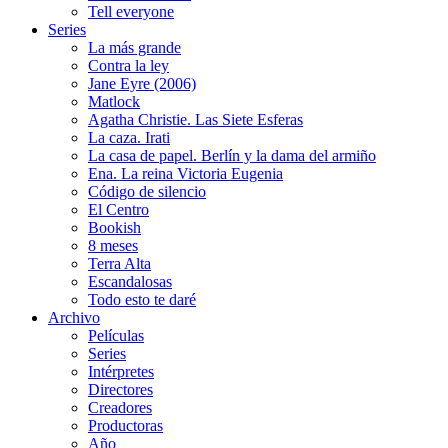
Tell everyone
Series
La más grande
Contra la ley
Jane Eyre (2006)
Matlock
Agatha Christie. Las Siete Esferas
La caza. Irati
La casa de papel. Berlín y la dama del armiño
Ena. La reina Victoria Eugenia
Código de silencio
El Centro
Bookish
8 meses
Terra Alta
Escandalosas
Todo esto te daré
Archivo
Películas
Series
Intérpretes
Directores
Creadores
Productoras
Año