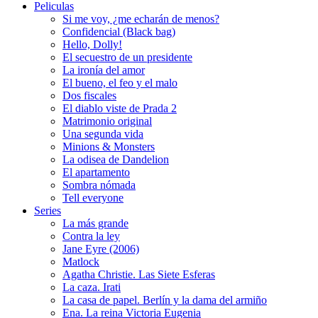
Peliculas
Si me voy, ¿me echarán de menos?
Confidencial (Black bag)
Hello, Dolly!
El secuestro de un presidente
La ironía del amor
El bueno, el feo y el malo
Dos fiscales
El diablo viste de Prada 2
Matrimonio original
Una segunda vida
Minions & Monsters
La odisea de Dandelion
El apartamento
Sombra nómada
Tell everyone
Series
La más grande
Contra la ley
Jane Eyre (2006)
Matlock
Agatha Christie. Las Siete Esferas
La caza. Irati
La casa de papel. Berlín y la dama del armiño
Ena. La reina Victoria Eugenia