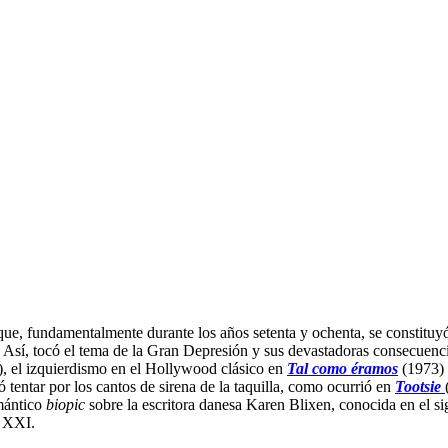
ue, fundamentalmente durante los años setenta y ochenta, se constituy
a. Así, tocó el tema de la Gran Depresión y sus devastadoras consecuenc
, el izquierdismo en el Hollywood clásico en
Tal como éramos
(1973) 
 tentar por los cantos de sirena de la taquilla, como ocurrió en
Tootsie
mántico
biopic
sobre la escritora danesa Karen Blixen, conocida en el s
lo XXI.