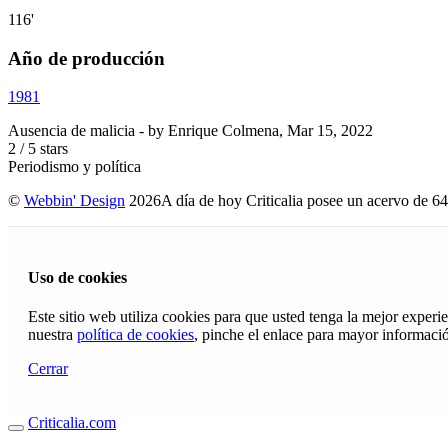
116'
Año de producción
1981
Ausencia de malicia
- by
Enrique Colmena
,
Mar 15, 2022
2
/
5
stars
Periodismo y política
©
Webbin' Design
2026
A día de hoy Criticalia posee un acervo de 64
Uso de cookies
Este sitio web utiliza cookies para que usted tenga la mejor exper
nuestra
política de cookies
, pinche el enlace para mayor informaci
Cerrar
Criticalia.com