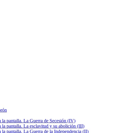
brón
la pantalla. La Guerra de Secesión (IV)
 pantalla. La esclavitud y su abolición (III)
la pantalla. La Guerra de la Independencia (II)