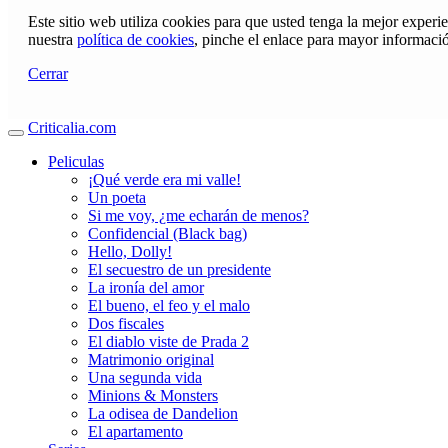
Este sitio web utiliza cookies para que usted tenga la mejor exper
nuestra
política de cookies
, pinche el enlace para mayor informaci
Cerrar
Criticalia.com
Peliculas
¡Qué verde era mi valle!
Un poeta
Si me voy, ¿me echarán de menos?
Confidencial (Black bag)
Hello, Dolly!
El secuestro de un presidente
La ironía del amor
El bueno, el feo y el malo
Dos fiscales
El diablo viste de Prada 2
Matrimonio original
Una segunda vida
Minions & Monsters
La odisea de Dandelion
El apartamento