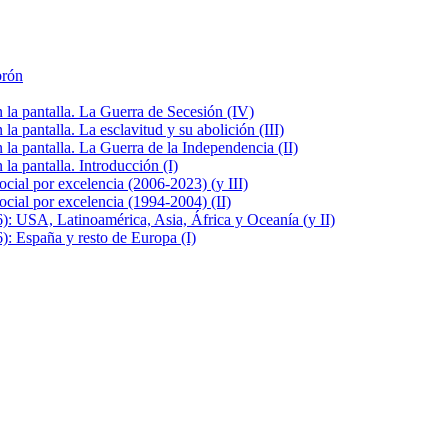
brón
la pantalla. La Guerra de Secesión (IV)
 pantalla. La esclavitud y su abolición (III)
la pantalla. La Guerra de la Independencia (II)
a pantalla. Introducción (I)
cial por excelencia (2006-2023) (y III)
cial por excelencia (1994-2004) (II)
: USA, Latinoamérica, Asia, África y Oceanía (y II)
: España y resto de Europa (I)