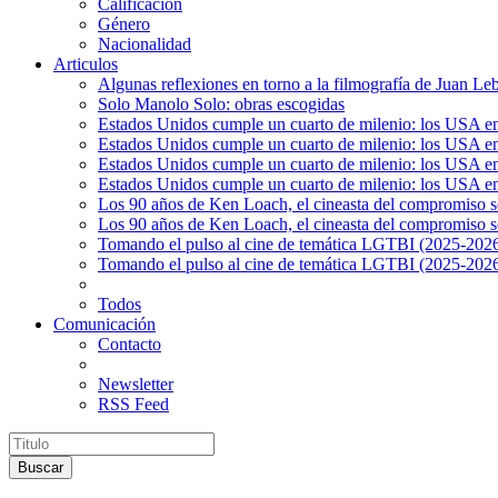
Calificación
Género
Nacionalidad
Articulos
Algunas reflexiones en torno a la filmografía de Juan Le
Solo Manolo Solo: obras escogidas
Estados Unidos cumple un cuarto de milenio: los USA en 
Estados Unidos cumple un cuarto de milenio: los USA en la
Estados Unidos cumple un cuarto de milenio: los USA en 
Estados Unidos cumple un cuarto de milenio: los USA en l
Los 90 años de Ken Loach, el cineasta del compromiso so
Los 90 años de Ken Loach, el cineasta del compromiso so
Tomando el pulso al cine de temática LGTBI (2025-2026)
Tomando el pulso al cine de temática LGTBI (2025-2026)
Todos
Comunicación
Contacto
Newsletter
RSS Feed
Buscar