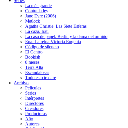
Series
La más grande
Contra la ley
Jane Eyre (2006)
Matlock
Agatha Christie. Las Siete Esferas
La caza. Irati
La casa de papel. Berlín y la dama del armiño
Ena. La reina Victoria Eugenia
Código de silencio
El Centro
Bookish
8 meses
Terra Alta
Escandalosas
Todo esto te daré
Archivo
Películas
Series
Intérpretes
Directores
Creadores
Productoras
Año
Autores