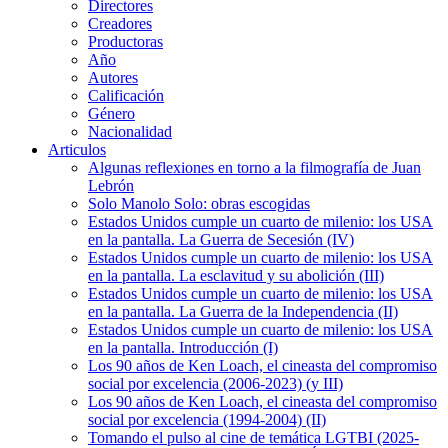
Directores
Creadores
Productoras
Año
Autores
Calificación
Género
Nacionalidad
Articulos
Algunas reflexiones en torno a la filmografía de Juan
Lebrón
Solo Manolo Solo: obras escogidas
Estados Unidos cumple un cuarto de milenio: los USA
en la pantalla. La Guerra de Secesión (IV)
Estados Unidos cumple un cuarto de milenio: los USA
en la pantalla. La esclavitud y su abolición (III)
Estados Unidos cumple un cuarto de milenio: los USA
en la pantalla. La Guerra de la Independencia (II)
Estados Unidos cumple un cuarto de milenio: los USA
en la pantalla. Introducción (I)
Los 90 años de Ken Loach, el cineasta del compromiso
social por excelencia (2006-2023) (y III)
Los 90 años de Ken Loach, el cineasta del compromiso
social por excelencia (1994-2004) (II)
Tomando el pulso al cine de temática LGTBI (2025-