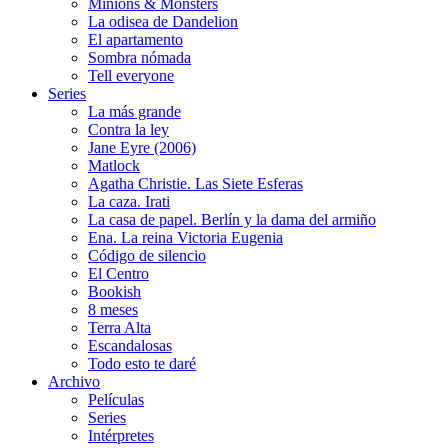
Minions & Monsters
La odisea de Dandelion
El apartamento
Sombra nómada
Tell everyone
Series
La más grande
Contra la ley
Jane Eyre (2006)
Matlock
Agatha Christie. Las Siete Esferas
La caza. Irati
La casa de papel. Berlín y la dama del armiño
Ena. La reina Victoria Eugenia
Código de silencio
El Centro
Bookish
8 meses
Terra Alta
Escandalosas
Todo esto te daré
Archivo
Películas
Series
Intérpretes