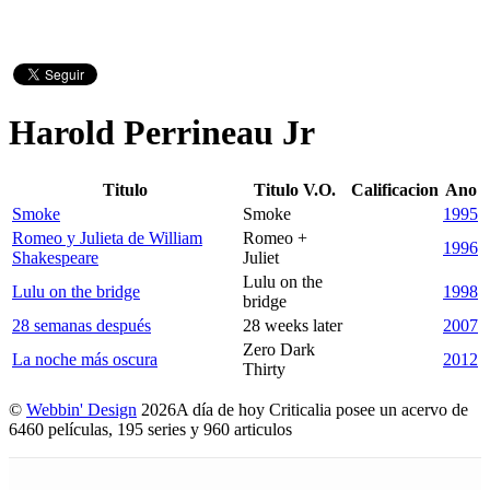
Harold Perrineau Jr
Titulo
Titulo V.O.
Calificacion
Ano
Smoke
Smoke
1995
Romeo y Julieta de William
Romeo +
1996
Shakespeare
Juliet
Lulu on the
Lulu on the bridge
1998
bridge
28 semanas después
28 weeks later
2007
Zero Dark
La noche más oscura
2012
Thirty
©
Webbin' Design
2026
A día de hoy Criticalia posee un acervo de
6460 películas, 195 series y 960 articulos