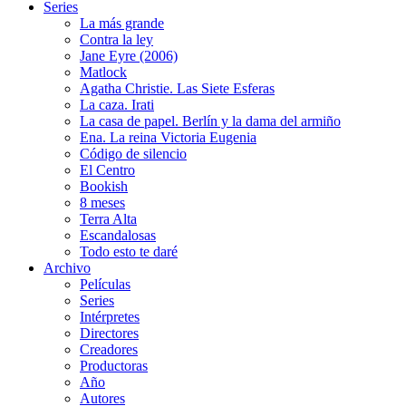
Series
La más grande
Contra la ley
Jane Eyre (2006)
Matlock
Agatha Christie. Las Siete Esferas
La caza. Irati
La casa de papel. Berlín y la dama del armiño
Ena. La reina Victoria Eugenia
Código de silencio
El Centro
Bookish
8 meses
Terra Alta
Escandalosas
Todo esto te daré
Archivo
Películas
Series
Intérpretes
Directores
Creadores
Productoras
Año
Autores