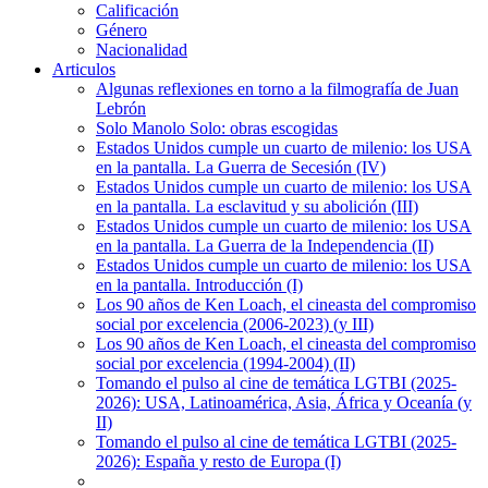
Calificación
Género
Nacionalidad
Articulos
Algunas reflexiones en torno a la filmografía de Juan
Lebrón
Solo Manolo Solo: obras escogidas
Estados Unidos cumple un cuarto de milenio: los USA
en la pantalla. La Guerra de Secesión (IV)
Estados Unidos cumple un cuarto de milenio: los USA
en la pantalla. La esclavitud y su abolición (III)
Estados Unidos cumple un cuarto de milenio: los USA
en la pantalla. La Guerra de la Independencia (II)
Estados Unidos cumple un cuarto de milenio: los USA
en la pantalla. Introducción (I)
Los 90 años de Ken Loach, el cineasta del compromiso
social por excelencia (2006-2023) (y III)
Los 90 años de Ken Loach, el cineasta del compromiso
social por excelencia (1994-2004) (II)
Tomando el pulso al cine de temática LGTBI (2025-
2026): USA, Latinoamérica, Asia, África y Oceanía (y
II)
Tomando el pulso al cine de temática LGTBI (2025-
2026): España y resto de Europa (I)