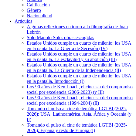
Calificación
Género
Nacionalidad
Articulos
Algunas reflexiones en torno a la filmografía de Juan
Lebrón
Solo Manolo Solo: obras escogidas
Estados Unidos cumple un cuarto de milenio: los USA
en la pantalla. La Guerra de Secesión (IV)
Estados Unidos cumple un cuarto de milenio: los USA
en la pantalla. La esclavitud y su abolición (III)
Estados Unidos cumple un cuarto de milenio: los USA
en la pantalla. La Guerra de la Independencia (II)
Estados Unidos cumple un cuarto de milenio: los USA
en la pantalla. Introducción (I)
Los 90 años de Ken Loach, el cineasta del compromiso
social por excelencia (2006-2023) (y III)
Los 90 años de Ken Loach, el cineasta del compromiso
social por excelencia (1994-2004) (II)
Tomando el pulso al cine de temática LGTBI (2025-
2026): USA, Latinoamérica, Asia, África y Oceanía (y
II)
Tomando el pulso al cine de temática LGTBI (2025-
2026): España y resto de Europa (I)