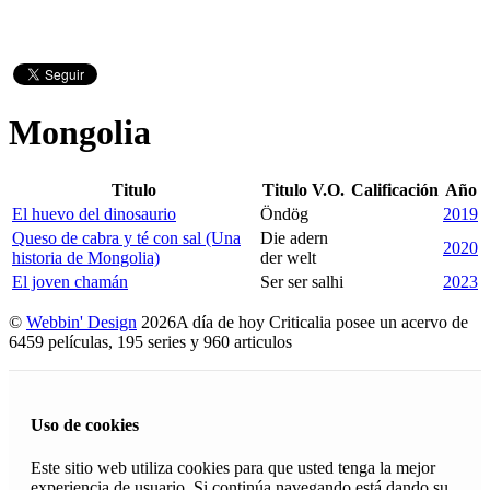
Mongolia
Titulo
Titulo V.O.
Calificación
Año
El huevo del dinosaurio
Öndög
2019
Queso de cabra y té con sal (Una
Die adern
2020
historia de Mongolia)
der welt
El joven chamán
Ser ser salhi
2023
©
Webbin' Design
2026
A día de hoy Criticalia posee un acervo de
6459 películas, 195 series y 960 articulos
Uso de cookies
Este sitio web utiliza cookies para que usted tenga la mejor
experiencia de usuario. Si continúa navegando está dando su