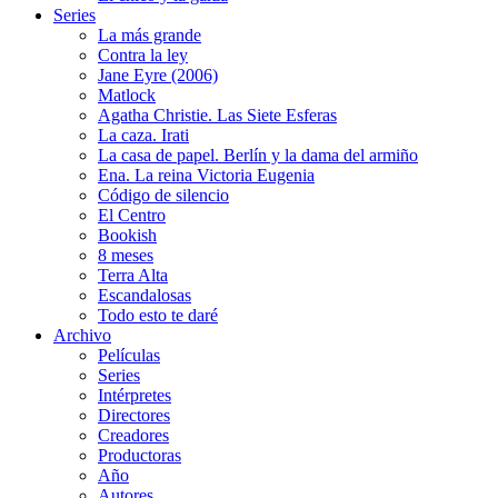
Series
La más grande
Contra la ley
Jane Eyre (2006)
Matlock
Agatha Christie. Las Siete Esferas
La caza. Irati
La casa de papel. Berlín y la dama del armiño
Ena. La reina Victoria Eugenia
Código de silencio
El Centro
Bookish
8 meses
Terra Alta
Escandalosas
Todo esto te daré
Archivo
Películas
Series
Intérpretes
Directores
Creadores
Productoras
Año
Autores