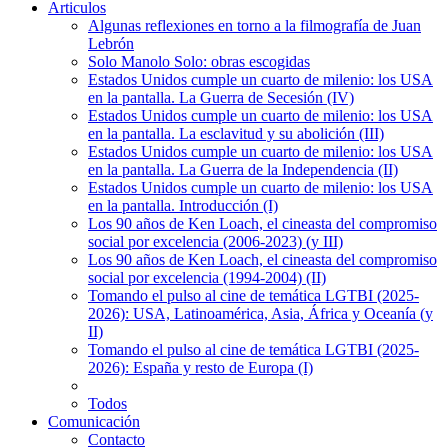
Articulos
Algunas reflexiones en torno a la filmografía de Juan
Lebrón
Solo Manolo Solo: obras escogidas
Estados Unidos cumple un cuarto de milenio: los USA
en la pantalla. La Guerra de Secesión (IV)
Estados Unidos cumple un cuarto de milenio: los USA
en la pantalla. La esclavitud y su abolición (III)
Estados Unidos cumple un cuarto de milenio: los USA
en la pantalla. La Guerra de la Independencia (II)
Estados Unidos cumple un cuarto de milenio: los USA
en la pantalla. Introducción (I)
Los 90 años de Ken Loach, el cineasta del compromiso
social por excelencia (2006-2023) (y III)
Los 90 años de Ken Loach, el cineasta del compromiso
social por excelencia (1994-2004) (II)
Tomando el pulso al cine de temática LGTBI (2025-
2026): USA, Latinoamérica, Asia, África y Oceanía (y
II)
Tomando el pulso al cine de temática LGTBI (2025-
2026): España y resto de Europa (I)
Todos
Comunicación
Contacto