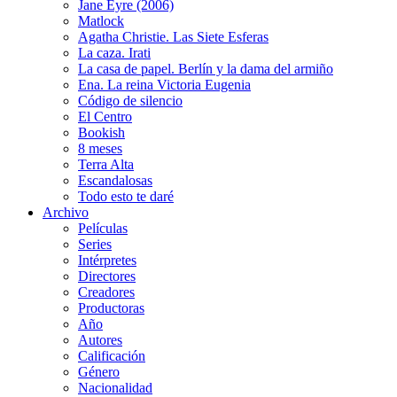
Jane Eyre (2006)
Matlock
Agatha Christie. Las Siete Esferas
La caza. Irati
La casa de papel. Berlín y la dama del armiño
Ena. La reina Victoria Eugenia
Código de silencio
El Centro
Bookish
8 meses
Terra Alta
Escandalosas
Todo esto te daré
Archivo
Películas
Series
Intérpretes
Directores
Creadores
Productoras
Año
Autores
Calificación
Género
Nacionalidad