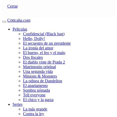
Cerrar
Criticalia.com
Peliculas
Confidencial (Black bag)
Hello, Dolly!
El secuestro de un presidente
La ironía del amor
El bueno, el feo y el malo
Dos fiscales
El diablo viste de Prada 2
Matrimonio original
Una segunda vida
Minions & Monsters
La odisea de Dandelion
El apartamento
Sombra nómada
Tell everyone
El chico y la garza
Series
La más grande
Contra la ley