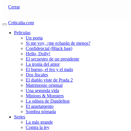
Cerrar
Criticalia.com
Peliculas
Un poeta
Si me voy, ¿me echarán de menos?
Confidencial (Black bag)
Hello, Dolly!
El secuestro de un presidente
La ironía del amor
El bueno, el feo y el malo
Dos fiscales
El diablo viste de Prada 2
Matrimonio original
Una segunda vida
Minions & Monsters
La odisea de Dandelion
El apartamento
Sombra nómada
Series
La más grande
Contra la ley