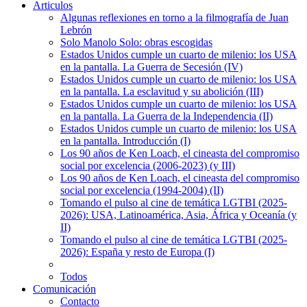
Articulos
Algunas reflexiones en torno a la filmografía de Juan
Lebrón
Solo Manolo Solo: obras escogidas
Estados Unidos cumple un cuarto de milenio: los USA
en la pantalla. La Guerra de Secesión (IV)
Estados Unidos cumple un cuarto de milenio: los USA
en la pantalla. La esclavitud y su abolición (III)
Estados Unidos cumple un cuarto de milenio: los USA
en la pantalla. La Guerra de la Independencia (II)
Estados Unidos cumple un cuarto de milenio: los USA
en la pantalla. Introducción (I)
Los 90 años de Ken Loach, el cineasta del compromiso
social por excelencia (2006-2023) (y III)
Los 90 años de Ken Loach, el cineasta del compromiso
social por excelencia (1994-2004) (II)
Tomando el pulso al cine de temática LGTBI (2025-
2026): USA, Latinoamérica, Asia, África y Oceanía (y
II)
Tomando el pulso al cine de temática LGTBI (2025-
2026): España y resto de Europa (I)
Todos
Comunicación
Contacto