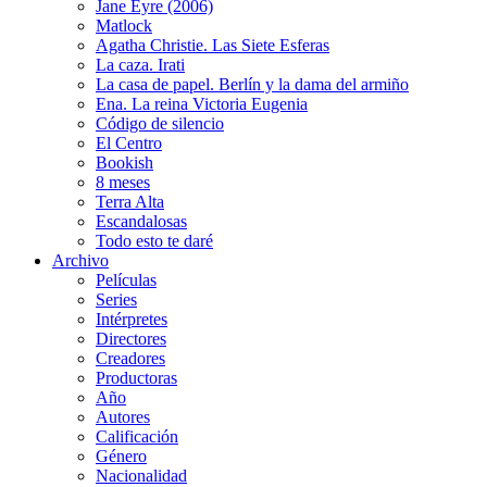
Jane Eyre (2006)
Matlock
Agatha Christie. Las Siete Esferas
La caza. Irati
La casa de papel. Berlín y la dama del armiño
Ena. La reina Victoria Eugenia
Código de silencio
El Centro
Bookish
8 meses
Terra Alta
Escandalosas
Todo esto te daré
Archivo
Películas
Series
Intérpretes
Directores
Creadores
Productoras
Año
Autores
Calificación
Género
Nacionalidad