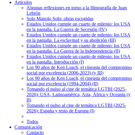
Articulos
Algunas reflexiones en torno a la filmografía de Juan
Lebrón
Solo Manolo Solo: obras escogidas
Estados Unidos cumple un cuarto de milenio: los USA
en la pantalla. La Guerra de Secesión (IV)
Estados Unidos cumple un cuarto de milenio: los USA
en la pantalla. La esclavitud y su abolición (III)
Estados Unidos cumple un cuarto de milenio: los USA
en la pantalla. La Guerra de la Independencia (II)
Estados Unidos cumple un cuarto de milenio: los USA
en la pantalla. Introducción (I)
Los 90 años de Ken Loach, el cineasta del compromiso
social por excelencia (2006-2023) (y III)
Los 90 años de Ken Loach, el cineasta del compromiso
social por excelencia (1994-2004) (II)
Tomando el pulso al cine de temática LGTBI (2025-
2026): USA, Latinoamérica, Asia, África y Oceanía (y
II)
Tomando el pulso al cine de temática LGTBI (2025-
2026): España y resto de Europa (I)
Todos
Comunicación
Contacto