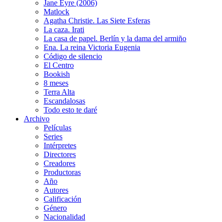
Jane Eyre (2006)
Matlock
Agatha Christie. Las Siete Esferas
La caza. Irati
La casa de papel. Berlín y la dama del armiño
Ena. La reina Victoria Eugenia
Código de silencio
El Centro
Bookish
8 meses
Terra Alta
Escandalosas
Todo esto te daré
Archivo
Películas
Series
Intérpretes
Directores
Creadores
Productoras
Año
Autores
Calificación
Género
Nacionalidad