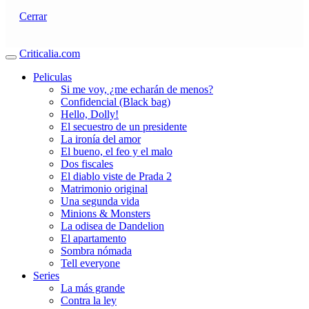
Cerrar
Criticalia.com
Peliculas
Si me voy, ¿me echarán de menos?
Confidencial (Black bag)
Hello, Dolly!
El secuestro de un presidente
La ironía del amor
El bueno, el feo y el malo
Dos fiscales
El diablo viste de Prada 2
Matrimonio original
Una segunda vida
Minions & Monsters
La odisea de Dandelion
El apartamento
Sombra nómada
Tell everyone
Series
La más grande
Contra la ley