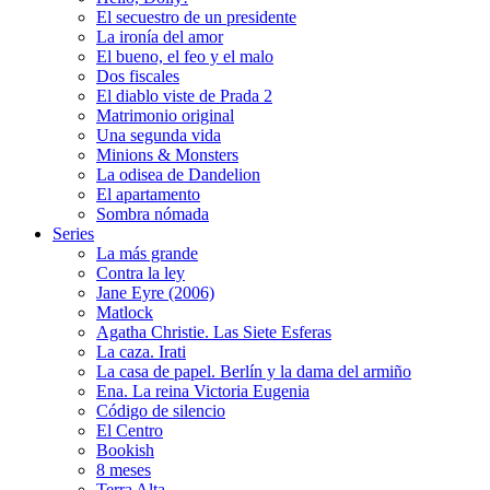
El secuestro de un presidente
La ironía del amor
El bueno, el feo y el malo
Dos fiscales
El diablo viste de Prada 2
Matrimonio original
Una segunda vida
Minions & Monsters
La odisea de Dandelion
El apartamento
Sombra nómada
Series
La más grande
Contra la ley
Jane Eyre (2006)
Matlock
Agatha Christie. Las Siete Esferas
La caza. Irati
La casa de papel. Berlín y la dama del armiño
Ena. La reina Victoria Eugenia
Código de silencio
El Centro
Bookish
8 meses
Terra Alta