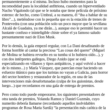
permanentemente a sí misma. Incluso hubo momentos para la
incomodidad para la localidad anfitriona, cuando un hiperventilado
Nacho Vigalondo (al que se le notaba que tiene película de próximo
estreno: de hecho, como Umbral, a su manera, él “iba a hablar de su
libro”...), metiéndose con lo pequeña que es la estación de trenes de
Pontevedra (con una población solo un poco mayor que la sevillana
Alcalá de Guadaira, ya me dirán...), aunque eso le permitió hacer un
bastante confuso e ininteligible chiste sobre el ya famoso saludo
presuntamente nazi de Elon Musk.
Por lo demás, la gala empezó regular, con La Dani desafinando de
forma horrible al cantar la preciosa “Las cosas del querer” (Miguel
de Molina se hubiera revuelto en su tumba si lo hubiera oído...), y
con dos intérpretes gallegos, Diego Anido (que se está
especializando en villanos y tipos antipáticos, y aquí volvió a hacer
de lo mismo...) y María Vázquez, que parecían estar haciendo un
esfuerzo titánico para que los turistas no vayan a Galicia, para horror
del sector hotelero y restaurador de la región, en una de las
intervenciones más desafortunadas (culpa de los guionistas, desde
luego...) que recordamos en una gala de entrega de premios.
Pero como todo puede empeorarse, los siguientes presentadores de
otra tanda de premios, Yolanda Ramos y Daniel Guzmán, cuyo
numerito debería llamarse (recordando aquellos inolvidables
programas de Rosa Maria Sardà) “la presentación más caótica de la