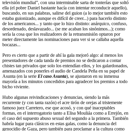
televisión mundial”, con una interminable sarta de tonterías que soltó
ella (el pobre Daniel bastante hacía con intentar reconducir aquello),
buscando, en sus palabras, salirse del guion (a lo mejor también esto
estaba guionizado, aunque es difícil de creer...) para hacerlo distinto
de los americanos... y tanto que lo hizo distinto: anárquico, confuso,
desordenado, deslavazado... (se me acaban los sinónimos...); como
sería la cosa que los realizadores de la retransmisión optaron por
meter directamente las nominaciones para ver si se callaba aquella
bocazas...
Pero es cierto que a partir de ahí la gala mejoró algo: al menos los
presentadores de cada tanda de premios no se dedicaron a contar
chistes tan privados que solo los entendían ellos, y los galardonados,
amenazados con ponerles el audio de Candela Peña en su papel de
Asunta (en la serie
El caso Asunta
), se ajustaron en su inmensa
mayoría a los minutos concedidos para agradecer los premios a todo
bicho viviente.
Hubo algunas reivindicaciones y denuncias, siendo la más
recurrente (y con tanta razón) el acre tirón de orejas al tristemente
famoso juez Carretero, ese que acosó, y con qué inaceptables
formas, en el interrogatorio tanto a Elisa Mouliáa como a Errejón, en
el caso del supuesto abuso sexual del segundo a la primera. También
habría lugar para clásicos en estas galas, como la denuncia del
genocidio de Gaza, pero también para proclamar a la cultura como