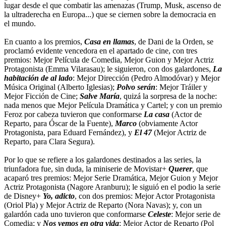
lugar desde el que combatir las amenazas (Trump, Musk, ascenso de
la ultraderecha en Europa...) que se ciernen sobre la democracia en
el mundo.
En cuanto a los premios,
Casa en llamas
, de Dani de la Orden, se
proclamó evidente vencedora en el apartado de cine, con tres
premios: Mejor Película de Comedia, Mejor Guion y Mejor Actriz
Protagonista (Emma Vilarasau); le siguieron, con dos galardones,
La
habitación de al lado
: Mejor Dirección (Pedro Almodóvar) y Mejor
Música Original (Alberto Iglesias);
Polvo serán
: Mejor Tráiler y
Mejor Ficción de Cine;
Salve María
, quizá la sorpresa de la noche:
nada menos que Mejor Película Dramática y Cartel; y con un premio
Feroz por cabeza tuvieron que conformarse
La casa
(Actor de
Reparto, para Óscar de la Fuente),
Marco
(obviamente Actor
Protagonista, para Eduard Fernández), y
El 47
(Mejor Actriz de
Reparto, para Clara Segura).
Por lo que se refiere a los galardones destinados a las series, la
triunfadora fue, sin duda, la miniserie de Movistar+
Querer
, que
acaparó tres premios: Mejor Serie Dramática, Mejor Guion y Mejor
Actriz Protagonista (Nagore Aranburu); le siguió en el podio la serie
de Disney+
Yo, adicto
, con dos premios: Mejor Actor Protagonista
(Oriol Pla) y Mejor Actriz de Reparto (Nora Navas); y, con un
galardón cada uno tuvieron que conformarse
Celeste
: Mejor serie de
Comedia; y
Nos vemos en otra vida
: Mejor Actor de Reparto (Pol