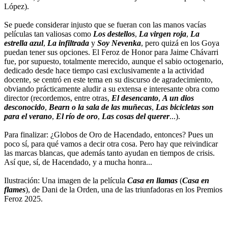
López).
Se puede considerar injusto que se fueran con las manos vacías
películas tan valiosas como
Los destellos
,
La virgen roja
,
La
estrella azul
,
La infiltrada
y
Soy Nevenka
, pero quizá en los Goya
puedan tener sus opciones. El Feroz de Honor para Jaime Chávarri
fue, por supuesto, totalmente merecido, aunque el sabio octogenario,
dedicado desde hace tiempo casi exclusivamente a la actividad
docente, se centró en este tema en su discurso de agradecimiento,
obviando prácticamente aludir a su extensa e interesante obra como
director (recordemos, entre otras,
El desencanto
,
A un dios
desconocido
,
Bearn o la sala de las muñecas
,
Las bicicletas son
para el verano
,
El río de oro
,
Las cosas del querer
...).
Para finalizar: ¿Globos de Oro de Hacendado, entonces? Pues un
poco sí, para qué vamos a decir otra cosa. Pero hay que reivindicar
las marcas blancas, que además tanto ayudan en tiempos de crisis.
Así que, sí, de Hacendado, y a mucha honra...
Ilustración: Una imagen de la película
Casa en llamas
(
Casa en
flames
), de Dani de la Orden, una de las triunfadoras en los Premios
Feroz 2025.