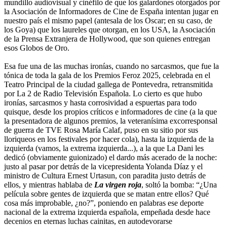
mundillo audiovisual y cinéfilo de que los galardones otorgados por
la Asociación de Informadores de Cine de España intentan jugar en
nuestro país el mismo papel (antesala de los Oscar; en su caso, de
los Goya) que los laureles que otorgan, en los USA, la Asociación
de la Prensa Extranjera de Hollywood, que son quienes entregan
esos Globos de Oro.
Esa fue una de las muchas ironías, cuando no sarcasmos, que fue la
tónica de toda la gala de los Premios Feroz 2025, celebrada en el
Teatro Principal de la ciudad gallega de Pontevedra, retransmitida
por La 2 de Radio Televisión Española. Lo cierto es que hubo
ironías, sarcasmos y hasta corrosividad a espuertas para todo
quisque, desde los propios críticos e informadores de cine (a la que
la presentadora de algunos premios, la veteranísima excorresponsal
de guerra de TVE Rosa María Calaf, puso en su sitio por sus
lloriqueos en los festivales por hacer cola), hasta la izquierda de la
izquierda (vamos, la extrema izquierda...), a la que La Dani les
dedicó (obviamente guionizado) el dardo más acerado de la noche:
justo al pasar por detrás de la vicepresidenta Yolanda Díaz y el
ministro de Cultura Ernest Urtasun, con paradita justo detrás de
ellos, y mientras hablaba de
La virgen roja
, soltó la bomba: “¿Una
película sobre gentes de izquierda que se matan entre ellos? Qué
cosa más improbable, ¿no?”, poniendo en palabras ese deporte
nacional de la extrema izquierda española, empeñada desde hace
decenios en eternas luchas cainitas, en autodevorarse