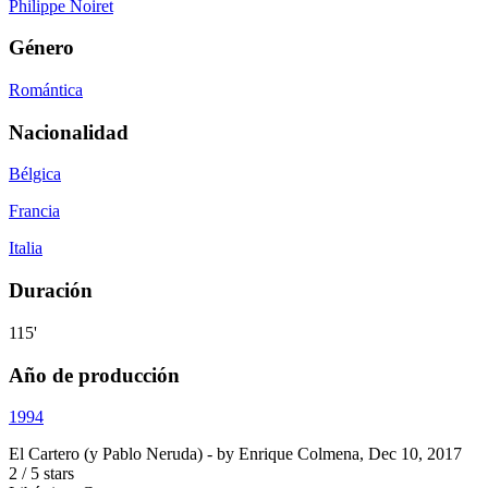
Philippe Noiret
Género
Romántica
Nacionalidad
Bélgica
Francia
Italia
Duración
115'
Año de producción
1994
El Cartero (y Pablo Neruda)
- by
Enrique Colmena
,
Dec 10, 2017
2
/
5
stars