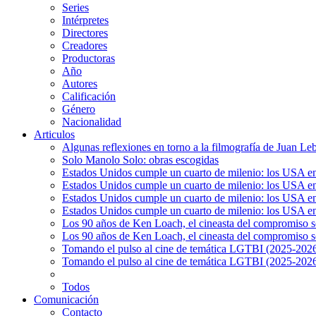
Series
Intérpretes
Directores
Creadores
Productoras
Año
Autores
Calificación
Género
Nacionalidad
Articulos
Algunas reflexiones en torno a la filmografía de Juan Le
Solo Manolo Solo: obras escogidas
Estados Unidos cumple un cuarto de milenio: los USA en 
Estados Unidos cumple un cuarto de milenio: los USA en la
Estados Unidos cumple un cuarto de milenio: los USA en 
Estados Unidos cumple un cuarto de milenio: los USA en l
Los 90 años de Ken Loach, el cineasta del compromiso so
Los 90 años de Ken Loach, el cineasta del compromiso so
Tomando el pulso al cine de temática LGTBI (2025-2026)
Tomando el pulso al cine de temática LGTBI (2025-2026)
Todos
Comunicación
Contacto