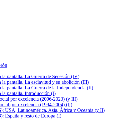
brón
la pantalla. La Guerra de Secesión (IV)
 pantalla. La esclavitud y su abolición (III)
la pantalla. La Guerra de la Independencia (II)
a pantalla. Introducción (I)
cial por excelencia (2006-2023) (y III)
cial por excelencia (1994-2004) (II)
: USA, Latinoamérica, Asia, África y Oceanía (y II)
: España y resto de Europa (I)