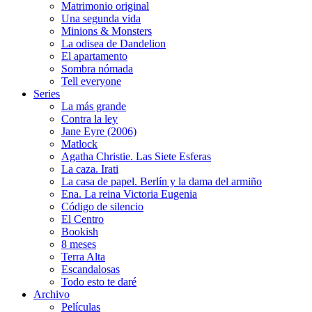
Matrimonio original
Una segunda vida
Minions & Monsters
La odisea de Dandelion
El apartamento
Sombra nómada
Tell everyone
Series
La más grande
Contra la ley
Jane Eyre (2006)
Matlock
Agatha Christie. Las Siete Esferas
La caza. Irati
La casa de papel. Berlín y la dama del armiño
Ena. La reina Victoria Eugenia
Código de silencio
El Centro
Bookish
8 meses
Terra Alta
Escandalosas
Todo esto te daré
Archivo
Películas