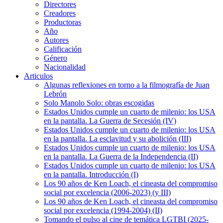
Directores
Creadores
Productoras
Año
Autores
Calificación
Género
Nacionalidad
Articulos
Algunas reflexiones en torno a la filmografía de Juan
Lebrón
Solo Manolo Solo: obras escogidas
Estados Unidos cumple un cuarto de milenio: los USA
en la pantalla. La Guerra de Secesión (IV)
Estados Unidos cumple un cuarto de milenio: los USA
en la pantalla. La esclavitud y su abolición (III)
Estados Unidos cumple un cuarto de milenio: los USA
en la pantalla. La Guerra de la Independencia (II)
Estados Unidos cumple un cuarto de milenio: los USA
en la pantalla. Introducción (I)
Los 90 años de Ken Loach, el cineasta del compromiso
social por excelencia (2006-2023) (y III)
Los 90 años de Ken Loach, el cineasta del compromiso
social por excelencia (1994-2004) (II)
Tomando el pulso al cine de temática LGTBI (2025-