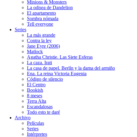
Minions & Monsters
La odisea de Dandelion
El apartamento
Sombra nómada
Tell everyone
Series
La más grande
Contra la ley
Jane Eyre (2006)
Matlock
Agatha Christie. Las Siete Esferas
La caza. Irati
La casa de papel. Berlín y la dama del armiño
Ena. La reina Victoria Eugenia
Código de silencio
El Centro
Bookish
8 meses
Terra Alta
Escandalosas
Todo esto te daré
Archivo
Películas
Series
Intérpretes