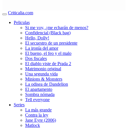
Criticalia.com
Peliculas
Si me voy, ¿me echarán de menos?
Confidencial (Black bag)
Hello, Dolly!
El secuestro de un presidente
La ironía del amor
El bueno, el feo y el malo
Dos fiscales
El diablo viste de Prada 2
Matrimonio original
Una segunda vida
Minions & Monsters
La odisea de Dandelion
El apartamento
Sombra nómada
Tell everyone
Series
La más grande
Contra la ley
Jane Eyre (2006)
Matlock