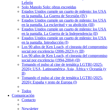
Lebrón
Solo Manolo Solo: obras escogidas
Estados Unidos cumple un cuarto de milenio: los USA
en la pantalla. La Guerra de Secesión (IV)
Estados Unidos cumple un cuarto de milenio: los USA
en la pantalla. La esclavitud y su abolición (III)
Estados Unidos cumple un cuarto de milenio: los USA
en la pantalla. La Guerra de la Independencia (II)
Estados Unidos cumple un cuarto de milenio: los USA
en la pantalla. Introducción (I)
Los 90 años de Ken Loach, el cineasta del compromiso
social por excelencia (2006-2023) (y III)
Los 90 años de Ken Loach, el cineasta del compromiso
social por excelencia (1994-2004) (II)
Tomando el pulso al cine de temática LGTBI (2025-
2026): USA, Latinoamérica, Asia, África y Oceanía (y
II)
Tomando el pulso al cine de temática LGTBI (2025-
2026): España y resto de Europa (I)
Todos
Comunicación
Contacto
Newsletter