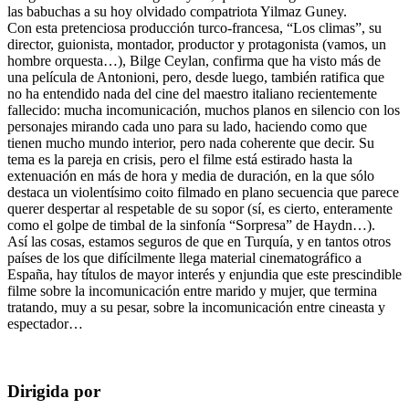
las babuchas a su hoy olvidado compatriota Yilmaz Guney.
Con esta pretenciosa producción turco-francesa, “Los climas”, su
director, guionista, montador, productor y protagonista (vamos, un
hombre orquesta…), Bilge Ceylan, confirma que ha visto más de
una película de Antonioni, pero, desde luego, también ratifica que
no ha entendido nada del cine del maestro italiano recientemente
fallecido: mucha incomunicación, muchos planos en silencio con los
personajes mirando cada uno para su lado, haciendo como que
tienen mucho mundo interior, pero nada coherente que decir. Su
tema es la pareja en crisis, pero el filme está estirado hasta la
extenuación en más de hora y media de duración, en la que sólo
destaca un violentísimo coito filmado en plano secuencia que parece
querer despertar al respetable de su sopor (sí, es cierto, enteramente
como el golpe de timbal de la sinfonía “Sorpresa” de Haydn…).
Así las cosas, estamos seguros de que en Turquía, y en tantos otros
países de los que difícilmente llega material cinematográfico a
España, hay títulos de mayor interés y enjundia que este prescindible
filme sobre la incomunicación entre marido y mujer, que termina
tratando, muy a su pesar, sobre la incomunicación entre cineasta y
espectador…
Dirigida por