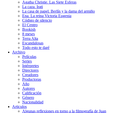
Agatha Christie. Las Siete Esferas
La caza. Irati
La casa de papel. Berlín y la dama del armiño
Ena. La reina Victoria Eugenia
Código de silencio
El Centro
Bookish
8 meses
Terra Alta
Escandalosas
Todo esto te daré
Archivo
Películas
Series
Intérpretes
Directores
Creadores
Productoras
Año
Autores
Calificación
Género
Nacionalidad
Articulos
Algunas reflexiones en torno a la filmografía de Juan