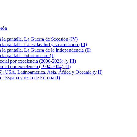
brón
la pantalla. La Guerra de Secesión (IV)
 pantalla. La esclavitud y su abolición (III)
la pantalla. La Guerra de la Independencia (II)
a pantalla. Introducción (I)
cial por excelencia (2006-2023) (y III)
cial por excelencia (1994-2004) (II)
: USA, Latinoamérica, Asia, África y Oceanía (y II)
: España y resto de Europa (I)