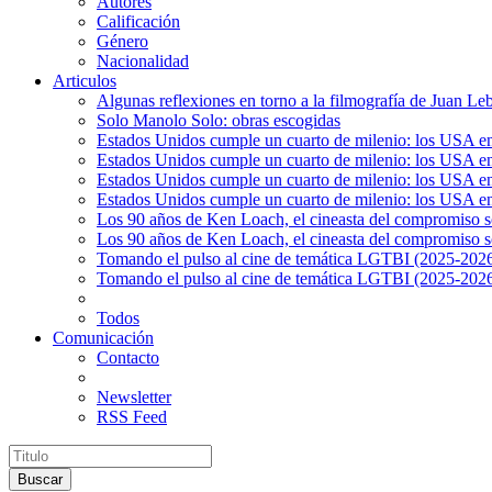
Autores
Calificación
Género
Nacionalidad
Articulos
Algunas reflexiones en torno a la filmografía de Juan Le
Solo Manolo Solo: obras escogidas
Estados Unidos cumple un cuarto de milenio: los USA en 
Estados Unidos cumple un cuarto de milenio: los USA en la
Estados Unidos cumple un cuarto de milenio: los USA en 
Estados Unidos cumple un cuarto de milenio: los USA en l
Los 90 años de Ken Loach, el cineasta del compromiso so
Los 90 años de Ken Loach, el cineasta del compromiso so
Tomando el pulso al cine de temática LGTBI (2025-2026)
Tomando el pulso al cine de temática LGTBI (2025-2026)
Todos
Comunicación
Contacto
Newsletter
RSS Feed
Buscar