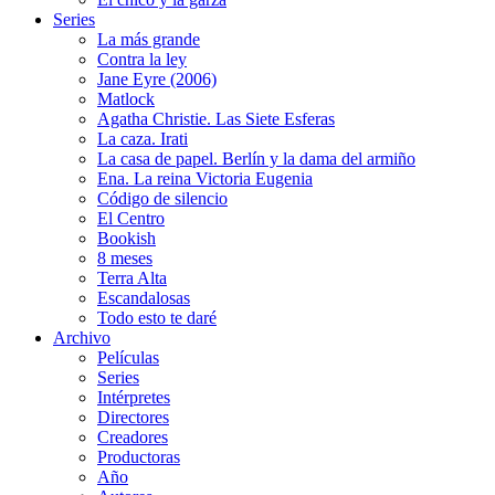
Series
La más grande
Contra la ley
Jane Eyre (2006)
Matlock
Agatha Christie. Las Siete Esferas
La caza. Irati
La casa de papel. Berlín y la dama del armiño
Ena. La reina Victoria Eugenia
Código de silencio
El Centro
Bookish
8 meses
Terra Alta
Escandalosas
Todo esto te daré
Archivo
Películas
Series
Intérpretes
Directores
Creadores
Productoras
Año