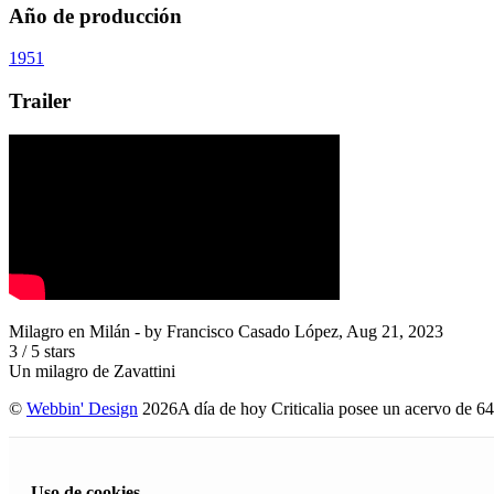
Año de producción
1951
Trailer
Milagro en Milán
- by
Francisco Casado López
,
Aug 21, 2023
3
/
5
stars
Un milagro de Zavattini
©
Webbin' Design
2026
A día de hoy Criticalia posee un acervo de 64
Uso de cookies