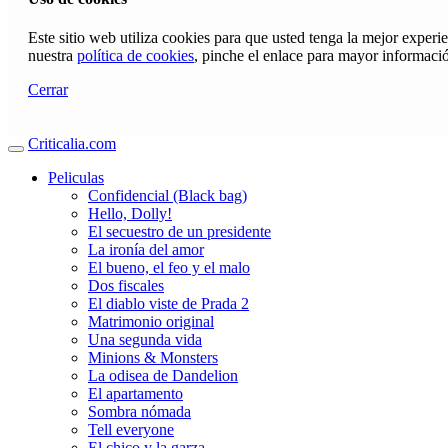
Este sitio web utiliza cookies para que usted tenga la mejor exper
nuestra
política de cookies
, pinche el enlace para mayor informaci
Cerrar
Criticalia.com
Peliculas
Confidencial (Black bag)
Hello, Dolly!
El secuestro de un presidente
La ironía del amor
El bueno, el feo y el malo
Dos fiscales
El diablo viste de Prada 2
Matrimonio original
Una segunda vida
Minions & Monsters
La odisea de Dandelion
El apartamento
Sombra nómada
Tell everyone
El chico y la garza