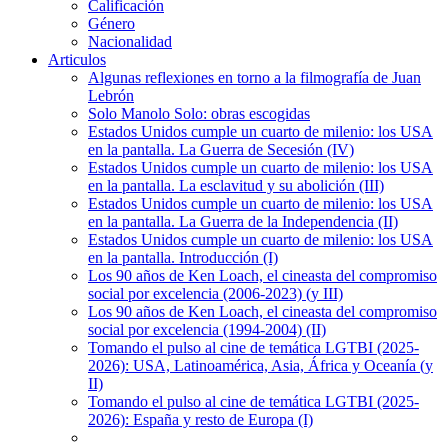
Calificación
Género
Nacionalidad
Articulos
Algunas reflexiones en torno a la filmografía de Juan
Lebrón
Solo Manolo Solo: obras escogidas
Estados Unidos cumple un cuarto de milenio: los USA
en la pantalla. La Guerra de Secesión (IV)
Estados Unidos cumple un cuarto de milenio: los USA
en la pantalla. La esclavitud y su abolición (III)
Estados Unidos cumple un cuarto de milenio: los USA
en la pantalla. La Guerra de la Independencia (II)
Estados Unidos cumple un cuarto de milenio: los USA
en la pantalla. Introducción (I)
Los 90 años de Ken Loach, el cineasta del compromiso
social por excelencia (2006-2023) (y III)
Los 90 años de Ken Loach, el cineasta del compromiso
social por excelencia (1994-2004) (II)
Tomando el pulso al cine de temática LGTBI (2025-
2026): USA, Latinoamérica, Asia, África y Oceanía (y
II)
Tomando el pulso al cine de temática LGTBI (2025-
2026): España y resto de Europa (I)