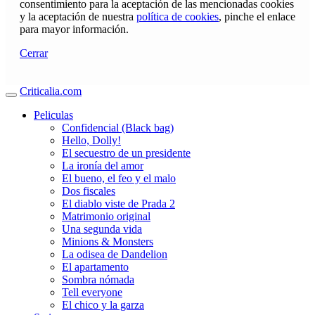
consentimiento para la aceptación de las mencionadas cookies
y la aceptación de nuestra
política de cookies
, pinche el enlace
para mayor información.
Cerrar
Criticalia.com
Peliculas
Confidencial (Black bag)
Hello, Dolly!
El secuestro de un presidente
La ironía del amor
El bueno, el feo y el malo
Dos fiscales
El diablo viste de Prada 2
Matrimonio original
Una segunda vida
Minions & Monsters
La odisea de Dandelion
El apartamento
Sombra nómada
Tell everyone
El chico y la garza