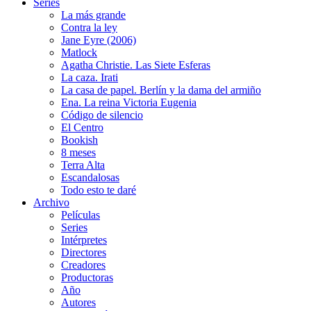
Series
La más grande
Contra la ley
Jane Eyre (2006)
Matlock
Agatha Christie. Las Siete Esferas
La caza. Irati
La casa de papel. Berlín y la dama del armiño
Ena. La reina Victoria Eugenia
Código de silencio
El Centro
Bookish
8 meses
Terra Alta
Escandalosas
Todo esto te daré
Archivo
Películas
Series
Intérpretes
Directores
Creadores
Productoras
Año
Autores