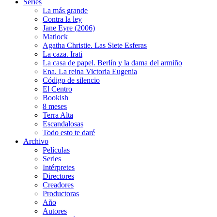
Series
La más grande
Contra la ley
Jane Eyre (2006)
Matlock
Agatha Christie. Las Siete Esferas
La caza. Irati
La casa de papel. Berlín y la dama del armiño
Ena. La reina Victoria Eugenia
Código de silencio
El Centro
Bookish
8 meses
Terra Alta
Escandalosas
Todo esto te daré
Archivo
Películas
Series
Intérpretes
Directores
Creadores
Productoras
Año
Autores