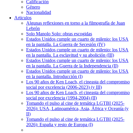
Calificación
Género
Nacionalidad
Articulos
Algunas reflexiones en torno a la filmografía de Juan
Lebrón
Solo Manolo Solo: obras escogidas
Estados Unidos cumple un cuarto de milenio: los USA
en la pantalla. La Guerra de Secesión (IV)
Estados Unidos cumple un cuarto de milenio: los USA
en la pantalla. La esclavitud y su abolición (III)
Estados Unidos cumple un cuarto de milenio: los USA
en la pantalla. La Guerra de la Independencia (II)
Estados Unidos cumple un cuarto de milenio: los USA
en la pantalla. Introducción (I)
Los 90 años de Ken Loach, el cineasta del compromiso
social por excelencia (2006-2023) (y III)
Los 90 años de Ken Loach, el cineasta del compromiso
social por excelencia (1994-2004) (II)
Tomando el pulso al cine de temática LGTBI (2025-
2026): USA, Latinoamérica, Asia, África y Oceanía (y
II)
Tomando el pulso al cine de temática LGTBI (2025-
2026): España y resto de Europa (I)