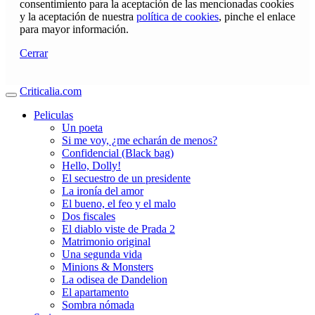
consentimiento para la aceptación de las mencionadas cookies
y la aceptación de nuestra
política de cookies
, pinche el enlace
para mayor información.
Cerrar
Criticalia.com
Peliculas
Un poeta
Si me voy, ¿me echarán de menos?
Confidencial (Black bag)
Hello, Dolly!
El secuestro de un presidente
La ironía del amor
El bueno, el feo y el malo
Dos fiscales
El diablo viste de Prada 2
Matrimonio original
Una segunda vida
Minions & Monsters
La odisea de Dandelion
El apartamento
Sombra nómada