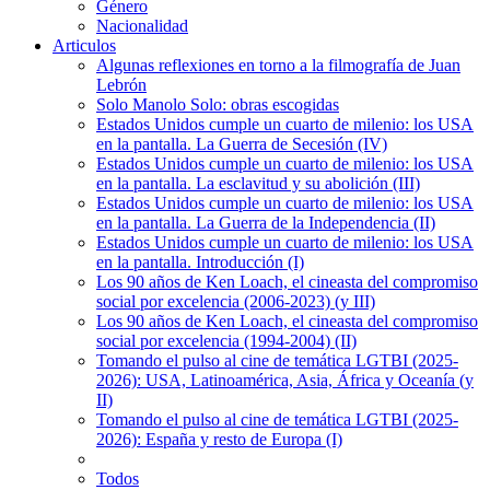
Género
Nacionalidad
Articulos
Algunas reflexiones en torno a la filmografía de Juan
Lebrón
Solo Manolo Solo: obras escogidas
Estados Unidos cumple un cuarto de milenio: los USA
en la pantalla. La Guerra de Secesión (IV)
Estados Unidos cumple un cuarto de milenio: los USA
en la pantalla. La esclavitud y su abolición (III)
Estados Unidos cumple un cuarto de milenio: los USA
en la pantalla. La Guerra de la Independencia (II)
Estados Unidos cumple un cuarto de milenio: los USA
en la pantalla. Introducción (I)
Los 90 años de Ken Loach, el cineasta del compromiso
social por excelencia (2006-2023) (y III)
Los 90 años de Ken Loach, el cineasta del compromiso
social por excelencia (1994-2004) (II)
Tomando el pulso al cine de temática LGTBI (2025-
2026): USA, Latinoamérica, Asia, África y Oceanía (y
II)
Tomando el pulso al cine de temática LGTBI (2025-
2026): España y resto de Europa (I)
Todos