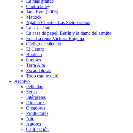
La más grande
Contra la ley
Jane Eyre (2006)
Matlock
Agatha Christie. Las Siete Esferas
La caza. Irati
La casa de papel. Berlín y la dama del armiño
Ena. La reina Victoria Eugenia
Código de silencio
El Centro
Bookish
8 meses
Terra Alta
Escandalosas
Todo esto te daré
Archivo
Películas
Series
Intérpretes
Directores
Creadores
Productoras
Año
Autores
Calificación