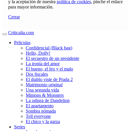
y la aceptación de nuestra
política de cookies
, pinche el enlace
para mayor información.
Cerrar
Criticalia.com
Peliculas
Confidencial (Black bag)
Hello, Dolly!
El secuestro de un presidente
La ironía del amor
El bueno, el feo y el malo
Dos fiscales
El diablo viste de Prada 2
Matrimonio original
Una segunda vida
Minions & Monsters
La odisea de Dandelion
El apartamento
Sombra nómada
Tell everyone
El chico y la garza
Series