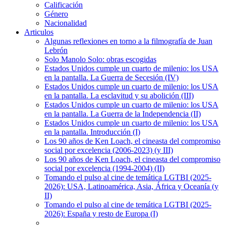
Calificación
Género
Nacionalidad
Articulos
Algunas reflexiones en torno a la filmografía de Juan
Lebrón
Solo Manolo Solo: obras escogidas
Estados Unidos cumple un cuarto de milenio: los USA
en la pantalla. La Guerra de Secesión (IV)
Estados Unidos cumple un cuarto de milenio: los USA
en la pantalla. La esclavitud y su abolición (III)
Estados Unidos cumple un cuarto de milenio: los USA
en la pantalla. La Guerra de la Independencia (II)
Estados Unidos cumple un cuarto de milenio: los USA
en la pantalla. Introducción (I)
Los 90 años de Ken Loach, el cineasta del compromiso
social por excelencia (2006-2023) (y III)
Los 90 años de Ken Loach, el cineasta del compromiso
social por excelencia (1994-2004) (II)
Tomando el pulso al cine de temática LGTBI (2025-
2026): USA, Latinoamérica, Asia, África y Oceanía (y
II)
Tomando el pulso al cine de temática LGTBI (2025-
2026): España y resto de Europa (I)