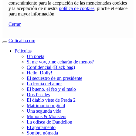
consentimiento para la aceptación de las mencionadas cookies
y la aceptación de nuestra
política de cookies
, pinche el enlace
para mayor información.
Cerrar
Criticalia.com
Peliculas
Un poeta
Si me voy, ¿me echarán de menos?
Confidencial (Black bag)
Hello, Dolly!
El secuestro de un presidente
La ironía del amor
El bueno, el feo y el malo
Dos fiscales
El diablo viste de Prada 2
Matrimonio original
Una segunda vida
Minions & Monsters
La odisea de Dandelion
El apartamento
Sombra nómada