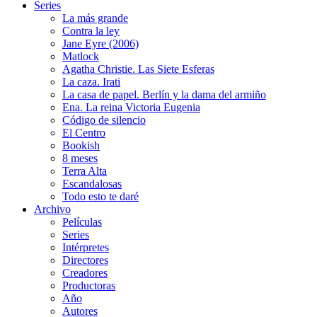
Series
La más grande
Contra la ley
Jane Eyre (2006)
Matlock
Agatha Christie. Las Siete Esferas
La caza. Irati
La casa de papel. Berlín y la dama del armiño
Ena. La reina Victoria Eugenia
Código de silencio
El Centro
Bookish
8 meses
Terra Alta
Escandalosas
Todo esto te daré
Archivo
Películas
Series
Intérpretes
Directores
Creadores
Productoras
Año
Autores