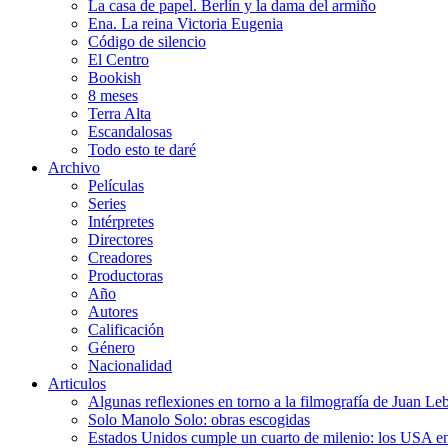
La casa de papel. Berlín y la dama del armiño
Ena. La reina Victoria Eugenia
Código de silencio
El Centro
Bookish
8 meses
Terra Alta
Escandalosas
Todo esto te daré
Archivo
Películas
Series
Intérpretes
Directores
Creadores
Productoras
Año
Autores
Calificación
Género
Nacionalidad
Articulos
Algunas reflexiones en torno a la filmografía de Juan Le
Solo Manolo Solo: obras escogidas
Estados Unidos cumple un cuarto de milenio: los USA en 