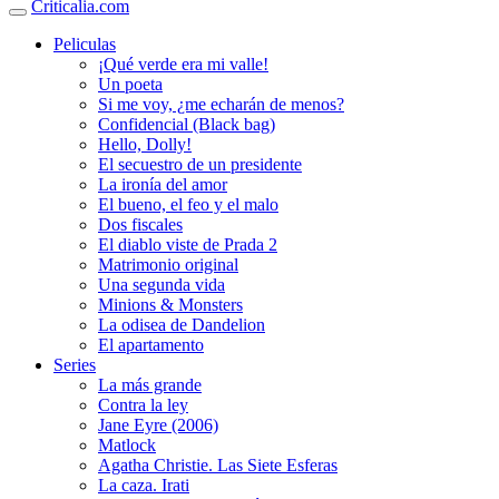
Criticalia.com
Peliculas
¡Qué verde era mi valle!
Un poeta
Si me voy, ¿me echarán de menos?
Confidencial (Black bag)
Hello, Dolly!
El secuestro de un presidente
La ironía del amor
El bueno, el feo y el malo
Dos fiscales
El diablo viste de Prada 2
Matrimonio original
Una segunda vida
Minions & Monsters
La odisea de Dandelion
El apartamento
Series
La más grande
Contra la ley
Jane Eyre (2006)
Matlock
Agatha Christie. Las Siete Esferas
La caza. Irati