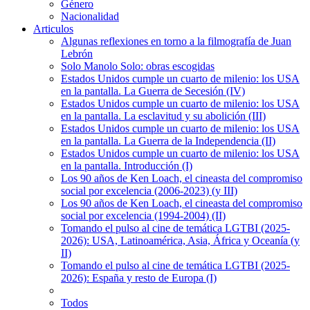
Género
Nacionalidad
Articulos
Algunas reflexiones en torno a la filmografía de Juan
Lebrón
Solo Manolo Solo: obras escogidas
Estados Unidos cumple un cuarto de milenio: los USA
en la pantalla. La Guerra de Secesión (IV)
Estados Unidos cumple un cuarto de milenio: los USA
en la pantalla. La esclavitud y su abolición (III)
Estados Unidos cumple un cuarto de milenio: los USA
en la pantalla. La Guerra de la Independencia (II)
Estados Unidos cumple un cuarto de milenio: los USA
en la pantalla. Introducción (I)
Los 90 años de Ken Loach, el cineasta del compromiso
social por excelencia (2006-2023) (y III)
Los 90 años de Ken Loach, el cineasta del compromiso
social por excelencia (1994-2004) (II)
Tomando el pulso al cine de temática LGTBI (2025-
2026): USA, Latinoamérica, Asia, África y Oceanía (y
II)
Tomando el pulso al cine de temática LGTBI (2025-
2026): España y resto de Europa (I)
Todos