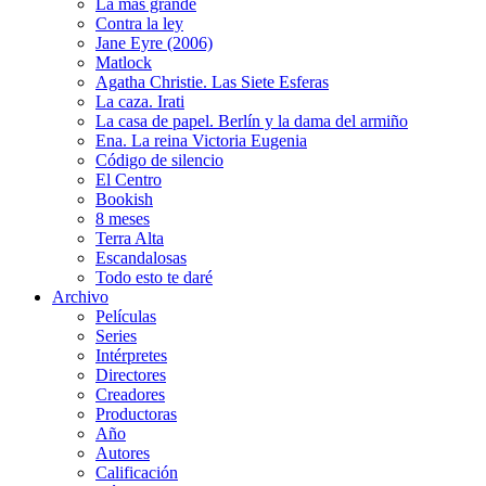
La más grande
Contra la ley
Jane Eyre (2006)
Matlock
Agatha Christie. Las Siete Esferas
La caza. Irati
La casa de papel. Berlín y la dama del armiño
Ena. La reina Victoria Eugenia
Código de silencio
El Centro
Bookish
8 meses
Terra Alta
Escandalosas
Todo esto te daré
Archivo
Películas
Series
Intérpretes
Directores
Creadores
Productoras
Año
Autores
Calificación