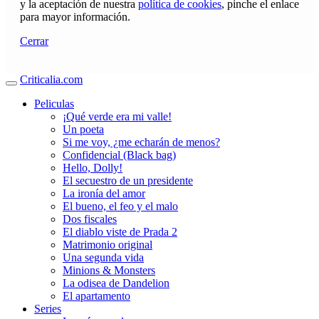
y la aceptación de nuestra
política de cookies
, pinche el enlace
para mayor información.
Cerrar
Criticalia.com
Peliculas
¡Qué verde era mi valle!
Un poeta
Si me voy, ¿me echarán de menos?
Confidencial (Black bag)
Hello, Dolly!
El secuestro de un presidente
La ironía del amor
El bueno, el feo y el malo
Dos fiscales
El diablo viste de Prada 2
Matrimonio original
Una segunda vida
Minions & Monsters
La odisea de Dandelion
El apartamento
Series