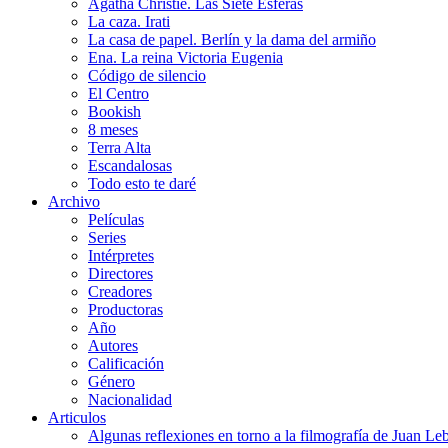
Agatha Christie. Las Siete Esferas
La caza. Irati
La casa de papel. Berlín y la dama del armiño
Ena. La reina Victoria Eugenia
Código de silencio
El Centro
Bookish
8 meses
Terra Alta
Escandalosas
Todo esto te daré
Archivo
Películas
Series
Intérpretes
Directores
Creadores
Productoras
Año
Autores
Calificación
Género
Nacionalidad
Articulos
Algunas reflexiones en torno a la filmografía de Juan Le