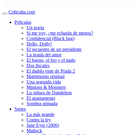
Criticalia.com
Peliculas
Un poeta
Si me voy, ¿me echarán de menos?
Confidencial (Black bag)
Hello, Dolly!
El secuestro de un presidente
La ironía del amor
El bueno, el feo y el malo
Dos fiscales
El diablo viste de Prada 2
Matrimonio original
Una segunda vida
Minions & Monsters
La odisea de Dandelion
El apartamento
Sombra nómada
Series
La más grande
Contra la ley
Jane Eyre (2006)
Matlock