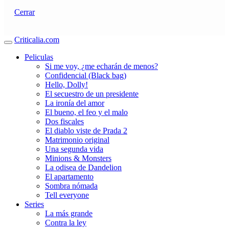
Cerrar
Criticalia.com
Peliculas
Si me voy, ¿me echarán de menos?
Confidencial (Black bag)
Hello, Dolly!
El secuestro de un presidente
La ironía del amor
El bueno, el feo y el malo
Dos fiscales
El diablo viste de Prada 2
Matrimonio original
Una segunda vida
Minions & Monsters
La odisea de Dandelion
El apartamento
Sombra nómada
Tell everyone
Series
La más grande
Contra la ley