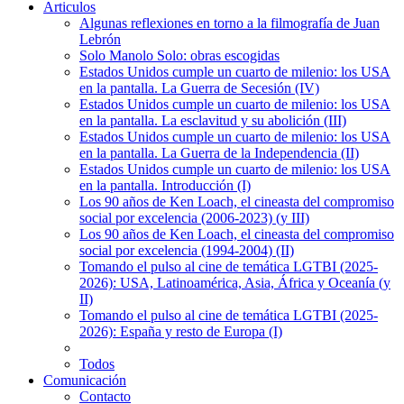
Articulos
Algunas reflexiones en torno a la filmografía de Juan
Lebrón
Solo Manolo Solo: obras escogidas
Estados Unidos cumple un cuarto de milenio: los USA
en la pantalla. La Guerra de Secesión (IV)
Estados Unidos cumple un cuarto de milenio: los USA
en la pantalla. La esclavitud y su abolición (III)
Estados Unidos cumple un cuarto de milenio: los USA
en la pantalla. La Guerra de la Independencia (II)
Estados Unidos cumple un cuarto de milenio: los USA
en la pantalla. Introducción (I)
Los 90 años de Ken Loach, el cineasta del compromiso
social por excelencia (2006-2023) (y III)
Los 90 años de Ken Loach, el cineasta del compromiso
social por excelencia (1994-2004) (II)
Tomando el pulso al cine de temática LGTBI (2025-
2026): USA, Latinoamérica, Asia, África y Oceanía (y
II)
Tomando el pulso al cine de temática LGTBI (2025-
2026): España y resto de Europa (I)
Todos
Comunicación
Contacto