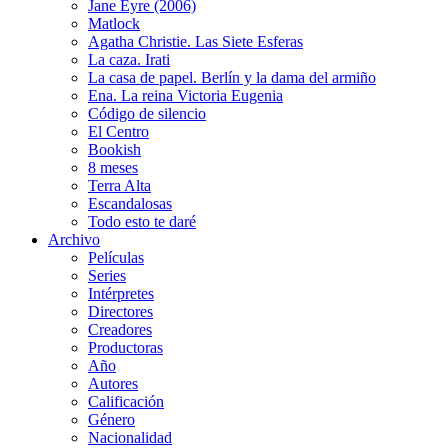
Jane Eyre (2006)
Matlock
Agatha Christie. Las Siete Esferas
La caza. Irati
La casa de papel. Berlín y la dama del armiño
Ena. La reina Victoria Eugenia
Código de silencio
El Centro
Bookish
8 meses
Terra Alta
Escandalosas
Todo esto te daré
Archivo
Películas
Series
Intérpretes
Directores
Creadores
Productoras
Año
Autores
Calificación
Género
Nacionalidad