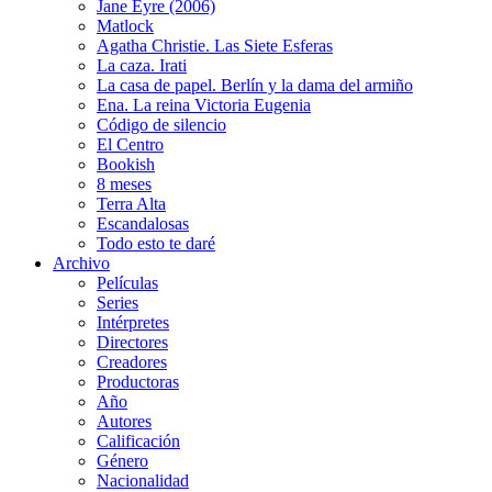
Jane Eyre (2006)
Matlock
Agatha Christie. Las Siete Esferas
La caza. Irati
La casa de papel. Berlín y la dama del armiño
Ena. La reina Victoria Eugenia
Código de silencio
El Centro
Bookish
8 meses
Terra Alta
Escandalosas
Todo esto te daré
Archivo
Películas
Series
Intérpretes
Directores
Creadores
Productoras
Año
Autores
Calificación
Género
Nacionalidad