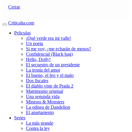
Cerrar
Criticalia.com
Peliculas
¡Qué verde era mi valle!
Un poeta
Si me voy, ¿me echarán de menos?
Confidencial (Black bag)
Hello, Dolly!
El secuestro de un presidente
La ironía del amor
El bueno, el feo y el malo
Dos fiscales
El diablo viste de Prada 2
Matrimonio original
Una segunda vida
Minions & Monsters
La odisea de Dandelion
El apartamento
Series
La más grande
Contra la ley