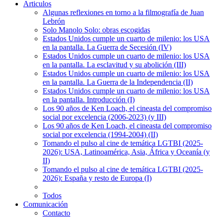
Articulos
Algunas reflexiones en torno a la filmografía de Juan
Lebrón
Solo Manolo Solo: obras escogidas
Estados Unidos cumple un cuarto de milenio: los USA
en la pantalla. La Guerra de Secesión (IV)
Estados Unidos cumple un cuarto de milenio: los USA
en la pantalla. La esclavitud y su abolición (III)
Estados Unidos cumple un cuarto de milenio: los USA
en la pantalla. La Guerra de la Independencia (II)
Estados Unidos cumple un cuarto de milenio: los USA
en la pantalla. Introducción (I)
Los 90 años de Ken Loach, el cineasta del compromiso
social por excelencia (2006-2023) (y III)
Los 90 años de Ken Loach, el cineasta del compromiso
social por excelencia (1994-2004) (II)
Tomando el pulso al cine de temática LGTBI (2025-
2026): USA, Latinoamérica, Asia, África y Oceanía (y
II)
Tomando el pulso al cine de temática LGTBI (2025-
2026): España y resto de Europa (I)
Todos
Comunicación
Contacto