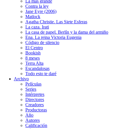
La más grande
Contra la ley
Jane Eyre (2006)
Matlock
Agatha Christie. Las Siete Esferas
La caza. Irati
La casa de papel. Berlín y la dama del armiño
Ena. La reina Victoria Eugenia
Código de silencio
El Centro
Bookish
8 meses
Terra Alta
Escandalosas
Todo esto te daré
Archivo
Películas
Series
Intérpretes
Directores
Creadores
Productoras
Año
Autores
Calificación