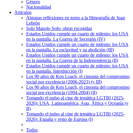
Género
Nacionalidad
Articulos
Algunas reflexiones en torno a la filmografía de Juan
Lebrón
Solo Manolo Solo: obras escogidas
Estados Unidos cumple un cuarto de milenio: los USA
en la pantalla. La Guerra de Secesión (IV)
Estados Unidos cumple un cuarto de milenio: los USA
en la pantalla. La esclavitud y su abolición (III)
Estados Unidos cumple un cuarto de milenio: los USA
en la pantalla. La Guerra de la Independencia (II)
Estados Unidos cumple un cuarto de milenio: los USA
en la pantalla. Introducción (I)
Los 90 años de Ken Loach, el cineasta del compromiso
social por excelencia (2006-2023) (y III)
Los 90 años de Ken Loach, el cineasta del compromiso
social por excelencia (1994-2004) (II)
Tomando el pulso al cine de temática LGTBI (2025-
2026): USA, Latinoamérica, Asia, África y Oceanía (y
II)
Tomando el pulso al cine de temática LGTBI (2025-
2026): España y resto de Europa (I)
Todos