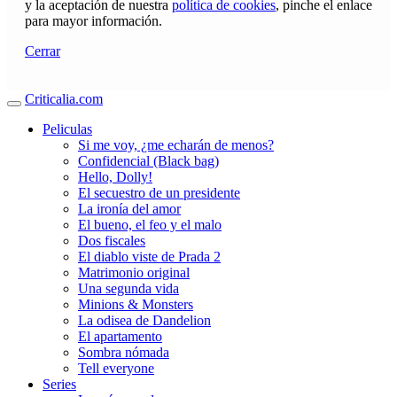
y la aceptación de nuestra
política de cookies
, pinche el enlace
para mayor información.
Cerrar
Criticalia.com
Peliculas
Si me voy, ¿me echarán de menos?
Confidencial (Black bag)
Hello, Dolly!
El secuestro de un presidente
La ironía del amor
El bueno, el feo y el malo
Dos fiscales
El diablo viste de Prada 2
Matrimonio original
Una segunda vida
Minions & Monsters
La odisea de Dandelion
El apartamento
Sombra nómada
Tell everyone
Series