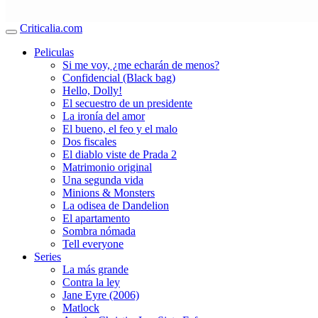
Criticalia.com
Peliculas
Si me voy, ¿me echarán de menos?
Confidencial (Black bag)
Hello, Dolly!
El secuestro de un presidente
La ironía del amor
El bueno, el feo y el malo
Dos fiscales
El diablo viste de Prada 2
Matrimonio original
Una segunda vida
Minions & Monsters
La odisea de Dandelion
El apartamento
Sombra nómada
Tell everyone
Series
La más grande
Contra la ley
Jane Eyre (2006)
Matlock