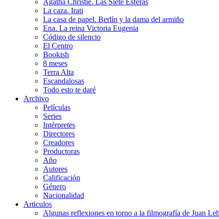
Agatha Christie. Las Siete Esferas
La caza. Irati
La casa de papel. Berlín y la dama del armiño
Ena. La reina Victoria Eugenia
Código de silencio
El Centro
Bookish
8 meses
Terra Alta
Escandalosas
Todo esto te daré
Archivo
Películas
Series
Intérpretes
Directores
Creadores
Productoras
Año
Autores
Calificación
Género
Nacionalidad
Articulos
Algunas reflexiones en torno a la filmografía de Juan Le