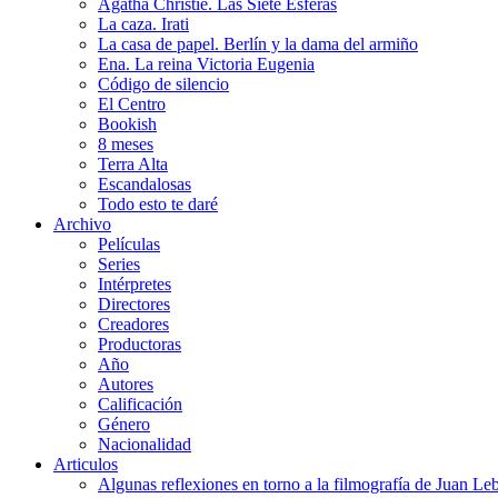
Agatha Christie. Las Siete Esferas
La caza. Irati
La casa de papel. Berlín y la dama del armiño
Ena. La reina Victoria Eugenia
Código de silencio
El Centro
Bookish
8 meses
Terra Alta
Escandalosas
Todo esto te daré
Archivo
Películas
Series
Intérpretes
Directores
Creadores
Productoras
Año
Autores
Calificación
Género
Nacionalidad
Articulos
Algunas reflexiones en torno a la filmografía de Juan Le