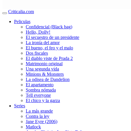
Criticalia.com
Peliculas
Confidencial (Black bag)
Hello, Dolly!
El secuestro de un presidente
La ironía del amor
El bueno, el feo y el malo
Dos fiscales
El diablo viste de Prada 2
Matrimonio original
Una segunda vida
Minions & Monsters
La odisea de Dandelion
El apartamento
Sombra nómada
Tell everyone
El chico y la garza
Series
La más grande
Contra la ley
Jane Eyre (2006)
Matlock