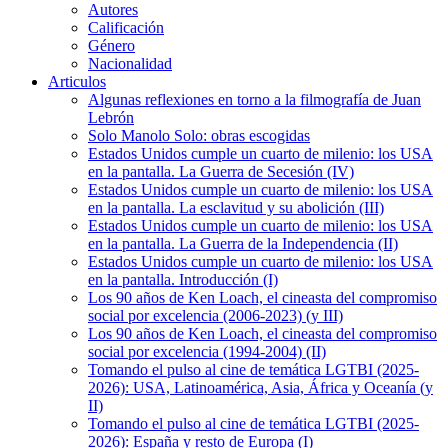
Autores
Calificación
Género
Nacionalidad
Articulos
Algunas reflexiones en torno a la filmografía de Juan
Lebrón
Solo Manolo Solo: obras escogidas
Estados Unidos cumple un cuarto de milenio: los USA
en la pantalla. La Guerra de Secesión (IV)
Estados Unidos cumple un cuarto de milenio: los USA
en la pantalla. La esclavitud y su abolición (III)
Estados Unidos cumple un cuarto de milenio: los USA
en la pantalla. La Guerra de la Independencia (II)
Estados Unidos cumple un cuarto de milenio: los USA
en la pantalla. Introducción (I)
Los 90 años de Ken Loach, el cineasta del compromiso
social por excelencia (2006-2023) (y III)
Los 90 años de Ken Loach, el cineasta del compromiso
social por excelencia (1994-2004) (II)
Tomando el pulso al cine de temática LGTBI (2025-
2026): USA, Latinoamérica, Asia, África y Oceanía (y
II)
Tomando el pulso al cine de temática LGTBI (2025-
2026): España y resto de Europa (I)