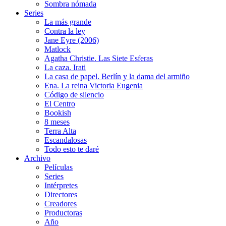
Sombra nómada
Series
La más grande
Contra la ley
Jane Eyre (2006)
Matlock
Agatha Christie. Las Siete Esferas
La caza. Irati
La casa de papel. Berlín y la dama del armiño
Ena. La reina Victoria Eugenia
Código de silencio
El Centro
Bookish
8 meses
Terra Alta
Escandalosas
Todo esto te daré
Archivo
Películas
Series
Intérpretes
Directores
Creadores
Productoras
Año