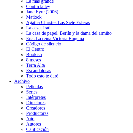
La más grande
Contra la ley
Jane Eyre (2006)
Matlock
Agatha Christie. Las Siete Esferas
La caza. Irati
La casa de papel. Berlín y la dama del armiño
Ena. La reina Victoria Eugenia
Código de silencio
El Centro
Bookish
8 meses
Terra Alta
Escandalosas
Todo esto te daré
Archivo
Películas
Series
Intérpretes
Directores
Creadores
Productoras
Año
Autores
Calificación