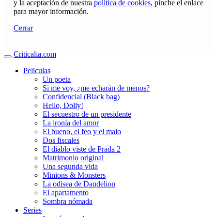
y la aceptación de nuestra
política de cookies
, pinche el enlace
para mayor información.
Cerrar
Criticalia.com
Peliculas
Un poeta
Si me voy, ¿me echarán de menos?
Confidencial (Black bag)
Hello, Dolly!
El secuestro de un presidente
La ironía del amor
El bueno, el feo y el malo
Dos fiscales
El diablo viste de Prada 2
Matrimonio original
Una segunda vida
Minions & Monsters
La odisea de Dandelion
El apartamento
Sombra nómada
Series