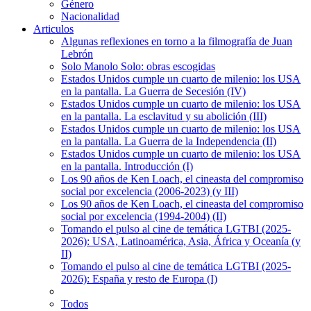
Género
Nacionalidad
Articulos
Algunas reflexiones en torno a la filmografía de Juan
Lebrón
Solo Manolo Solo: obras escogidas
Estados Unidos cumple un cuarto de milenio: los USA
en la pantalla. La Guerra de Secesión (IV)
Estados Unidos cumple un cuarto de milenio: los USA
en la pantalla. La esclavitud y su abolición (III)
Estados Unidos cumple un cuarto de milenio: los USA
en la pantalla. La Guerra de la Independencia (II)
Estados Unidos cumple un cuarto de milenio: los USA
en la pantalla. Introducción (I)
Los 90 años de Ken Loach, el cineasta del compromiso
social por excelencia (2006-2023) (y III)
Los 90 años de Ken Loach, el cineasta del compromiso
social por excelencia (1994-2004) (II)
Tomando el pulso al cine de temática LGTBI (2025-
2026): USA, Latinoamérica, Asia, África y Oceanía (y
II)
Tomando el pulso al cine de temática LGTBI (2025-
2026): España y resto de Europa (I)
Todos