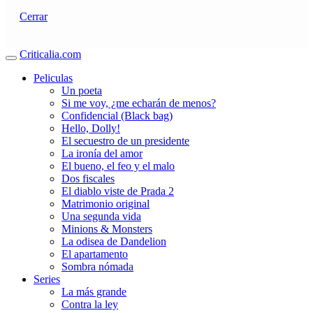
Cerrar
Criticalia.com
Peliculas
Un poeta
Si me voy, ¿me echarán de menos?
Confidencial (Black bag)
Hello, Dolly!
El secuestro de un presidente
La ironía del amor
El bueno, el feo y el malo
Dos fiscales
El diablo viste de Prada 2
Matrimonio original
Una segunda vida
Minions & Monsters
La odisea de Dandelion
El apartamento
Sombra nómada
Series
La más grande
Contra la ley