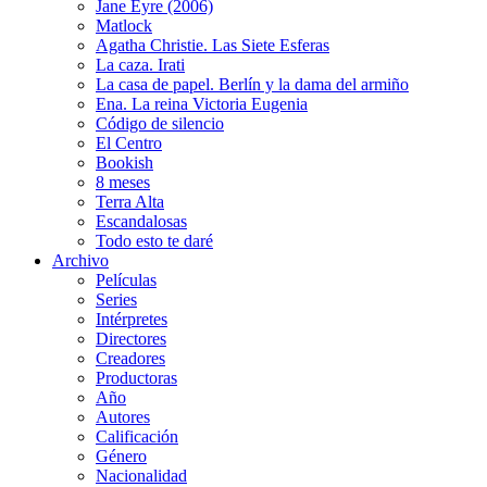
Jane Eyre (2006)
Matlock
Agatha Christie. Las Siete Esferas
La caza. Irati
La casa de papel. Berlín y la dama del armiño
Ena. La reina Victoria Eugenia
Código de silencio
El Centro
Bookish
8 meses
Terra Alta
Escandalosas
Todo esto te daré
Archivo
Películas
Series
Intérpretes
Directores
Creadores
Productoras
Año
Autores
Calificación
Género
Nacionalidad