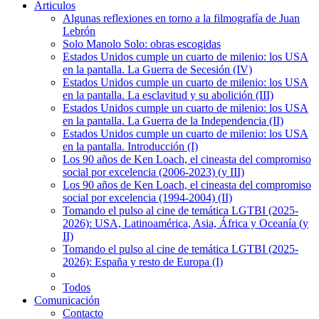
Articulos
Algunas reflexiones en torno a la filmografía de Juan
Lebrón
Solo Manolo Solo: obras escogidas
Estados Unidos cumple un cuarto de milenio: los USA
en la pantalla. La Guerra de Secesión (IV)
Estados Unidos cumple un cuarto de milenio: los USA
en la pantalla. La esclavitud y su abolición (III)
Estados Unidos cumple un cuarto de milenio: los USA
en la pantalla. La Guerra de la Independencia (II)
Estados Unidos cumple un cuarto de milenio: los USA
en la pantalla. Introducción (I)
Los 90 años de Ken Loach, el cineasta del compromiso
social por excelencia (2006-2023) (y III)
Los 90 años de Ken Loach, el cineasta del compromiso
social por excelencia (1994-2004) (II)
Tomando el pulso al cine de temática LGTBI (2025-
2026): USA, Latinoamérica, Asia, África y Oceanía (y
II)
Tomando el pulso al cine de temática LGTBI (2025-
2026): España y resto de Europa (I)
Todos
Comunicación
Contacto