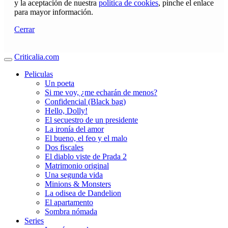
y la aceptación de nuestra
política de cookies
, pinche el enlace
para mayor información.
Cerrar
Criticalia.com
Peliculas
Un poeta
Si me voy, ¿me echarán de menos?
Confidencial (Black bag)
Hello, Dolly!
El secuestro de un presidente
La ironía del amor
El bueno, el feo y el malo
Dos fiscales
El diablo viste de Prada 2
Matrimonio original
Una segunda vida
Minions & Monsters
La odisea de Dandelion
El apartamento
Sombra nómada
Series