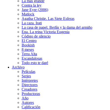
La más grande
Contra la ley
Jane Eyre (2006)
Matlock
Agatha Christie. Las Siete Esferas
La caza. Irati
La casa de papel. Berlín y la dama del armiño
Ena. La reina Victoria Eugenia
Código de silencio
El Centro
Bookish
8 meses
Terra Alta
Escandalosas
Todo esto te daré
Archivo
Películas
Series
Intérpretes
Directores
Creadores
Productoras
Año
Autores
Calificación