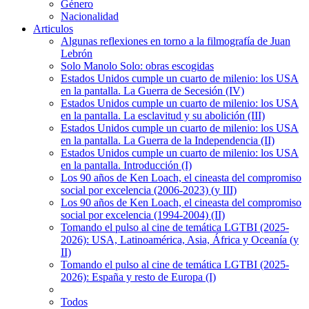
Género
Nacionalidad
Articulos
Algunas reflexiones en torno a la filmografía de Juan
Lebrón
Solo Manolo Solo: obras escogidas
Estados Unidos cumple un cuarto de milenio: los USA
en la pantalla. La Guerra de Secesión (IV)
Estados Unidos cumple un cuarto de milenio: los USA
en la pantalla. La esclavitud y su abolición (III)
Estados Unidos cumple un cuarto de milenio: los USA
en la pantalla. La Guerra de la Independencia (II)
Estados Unidos cumple un cuarto de milenio: los USA
en la pantalla. Introducción (I)
Los 90 años de Ken Loach, el cineasta del compromiso
social por excelencia (2006-2023) (y III)
Los 90 años de Ken Loach, el cineasta del compromiso
social por excelencia (1994-2004) (II)
Tomando el pulso al cine de temática LGTBI (2025-
2026): USA, Latinoamérica, Asia, África y Oceanía (y
II)
Tomando el pulso al cine de temática LGTBI (2025-
2026): España y resto de Europa (I)
Todos