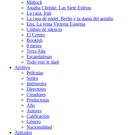
Matlock
Agatha Christie. Las Siete Esferas
La caza. Irati
La casa de papel. Berlín y la dama del armiño
Ena. La reina Victoria Eugenia
Código de silencio
El Centro
Bookish
8 meses
Terra Alta
Escandalosas
Todo esto te daré
Archivo
Películas
Series
Intérpretes
Directores
Creadores
Productoras
Año
Autores
Calificación
Género
Nacionalidad
Articulos