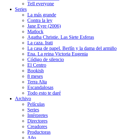
Tell everyone
Series
La más grande
Contra la ley
Jane Eyre (2006)
Matlock
Agatha Christie. Las Siete Esferas
La caza. Irati
La casa de papel. Berlín y la dama del armiño
Ena. La reina Victoria Eugenia
Código de silencio
El Centro
Bookish
8 meses
Terra Alta
Escandalosas
Todo esto te daré
Archivo
Películas
Series
Intérpretes
Directores
Creadores
Productoras
Año