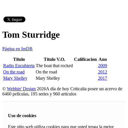
Tom Sturridge
Página en ImDB
Titulo
Titulo V.O.
Calificacion
Ano
Radio Encubierta
The boat that rocked
2009
On the road
On the road
2012
Mary Shelley
Mary Shelley
2017
©
Webbin' Design
2026
A día de hoy Criticalia posee un acervo de
6460 películas, 195 series y 960 articulos
Uso de cookies
Este sitio web utiliza cookies para que usted tenga la mejor