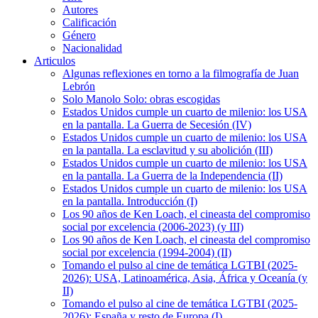
Autores
Calificación
Género
Nacionalidad
Articulos
Algunas reflexiones en torno a la filmografía de Juan
Lebrón
Solo Manolo Solo: obras escogidas
Estados Unidos cumple un cuarto de milenio: los USA
en la pantalla. La Guerra de Secesión (IV)
Estados Unidos cumple un cuarto de milenio: los USA
en la pantalla. La esclavitud y su abolición (III)
Estados Unidos cumple un cuarto de milenio: los USA
en la pantalla. La Guerra de la Independencia (II)
Estados Unidos cumple un cuarto de milenio: los USA
en la pantalla. Introducción (I)
Los 90 años de Ken Loach, el cineasta del compromiso
social por excelencia (2006-2023) (y III)
Los 90 años de Ken Loach, el cineasta del compromiso
social por excelencia (1994-2004) (II)
Tomando el pulso al cine de temática LGTBI (2025-
2026): USA, Latinoamérica, Asia, África y Oceanía (y
II)
Tomando el pulso al cine de temática LGTBI (2025-
2026): España y resto de Europa (I)