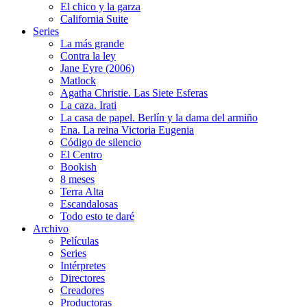
El chico y la garza
California Suite
Series
La más grande
Contra la ley
Jane Eyre (2006)
Matlock
Agatha Christie. Las Siete Esferas
La caza. Irati
La casa de papel. Berlín y la dama del armiño
Ena. La reina Victoria Eugenia
Código de silencio
El Centro
Bookish
8 meses
Terra Alta
Escandalosas
Todo esto te daré
Archivo
Películas
Series
Intérpretes
Directores
Creadores
Productoras