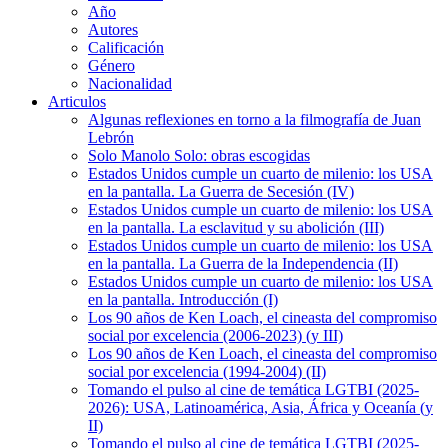
Año
Autores
Calificación
Género
Nacionalidad
Articulos
Algunas reflexiones en torno a la filmografía de Juan
Lebrón
Solo Manolo Solo: obras escogidas
Estados Unidos cumple un cuarto de milenio: los USA
en la pantalla. La Guerra de Secesión (IV)
Estados Unidos cumple un cuarto de milenio: los USA
en la pantalla. La esclavitud y su abolición (III)
Estados Unidos cumple un cuarto de milenio: los USA
en la pantalla. La Guerra de la Independencia (II)
Estados Unidos cumple un cuarto de milenio: los USA
en la pantalla. Introducción (I)
Los 90 años de Ken Loach, el cineasta del compromiso
social por excelencia (2006-2023) (y III)
Los 90 años de Ken Loach, el cineasta del compromiso
social por excelencia (1994-2004) (II)
Tomando el pulso al cine de temática LGTBI (2025-
2026): USA, Latinoamérica, Asia, África y Oceanía (y
II)
Tomando el pulso al cine de temática LGTBI (2025-