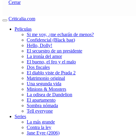
Cerrar
Criticalia.com
Peliculas
Si me voy, ¿me echarán de menos?
Confidencial (Black bag)
Hello, Dolly!
El secuestro de un presidente
La ironía del amor
El bueno, el feo y el malo
Dos fiscales
El diablo viste de Prada 2
Matrimonio original
Una segunda vida
Minions & Monsters
La odisea de Dandelion
El apartamento
Sombra nómada
Tell everyone
Series
La más grande
Contra la ley
Jane Eyre (2006)