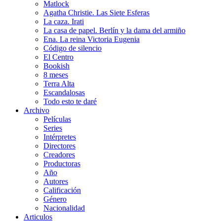
Matlock
Agatha Christie. Las Siete Esferas
La caza. Irati
La casa de papel. Berlín y la dama del armiño
Ena. La reina Victoria Eugenia
Código de silencio
El Centro
Bookish
8 meses
Terra Alta
Escandalosas
Todo esto te daré
Archivo
Películas
Series
Intérpretes
Directores
Creadores
Productoras
Año
Autores
Calificación
Género
Nacionalidad
Articulos