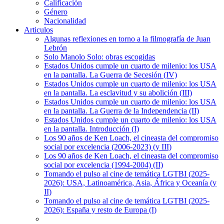
Calificación
Género
Nacionalidad
Articulos
Algunas reflexiones en torno a la filmografía de Juan
Lebrón
Solo Manolo Solo: obras escogidas
Estados Unidos cumple un cuarto de milenio: los USA
en la pantalla. La Guerra de Secesión (IV)
Estados Unidos cumple un cuarto de milenio: los USA
en la pantalla. La esclavitud y su abolición (III)
Estados Unidos cumple un cuarto de milenio: los USA
en la pantalla. La Guerra de la Independencia (II)
Estados Unidos cumple un cuarto de milenio: los USA
en la pantalla. Introducción (I)
Los 90 años de Ken Loach, el cineasta del compromiso
social por excelencia (2006-2023) (y III)
Los 90 años de Ken Loach, el cineasta del compromiso
social por excelencia (1994-2004) (II)
Tomando el pulso al cine de temática LGTBI (2025-
2026): USA, Latinoamérica, Asia, África y Oceanía (y
II)
Tomando el pulso al cine de temática LGTBI (2025-
2026): España y resto de Europa (I)