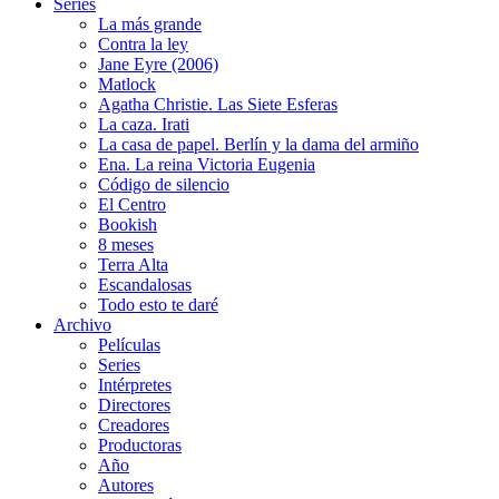
Series
La más grande
Contra la ley
Jane Eyre (2006)
Matlock
Agatha Christie. Las Siete Esferas
La caza. Irati
La casa de papel. Berlín y la dama del armiño
Ena. La reina Victoria Eugenia
Código de silencio
El Centro
Bookish
8 meses
Terra Alta
Escandalosas
Todo esto te daré
Archivo
Películas
Series
Intérpretes
Directores
Creadores
Productoras
Año
Autores