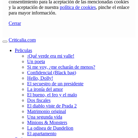
consentimiento para la aceptación de las mencionadas cookies
y la aceptación de nuestra
política de cookies
, pinche el enlace
para mayor información.
Cerrar
Criticalia.com
Peliculas
¡Qué verde era mi valle!
Un poeta
Si me voy, ¿me echarán de menos?
Confidencial (Black bag)
Hello, Dolly!
El secuestro de un presidente
La ironía del amor
El bueno, el feo y el malo
Dos fiscales
El diablo viste de Prada 2
Matrimonio original
Una segunda vida
Minions & Monsters
La odisea de Dandelion
El apartamento