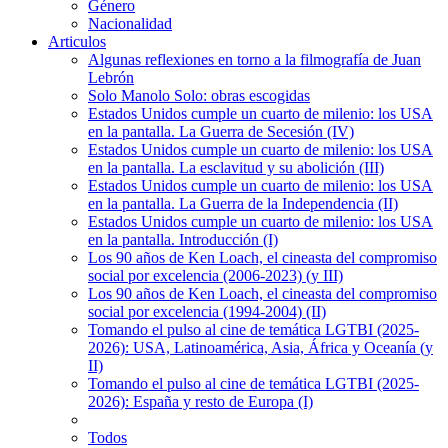
Género
Nacionalidad
Articulos
Algunas reflexiones en torno a la filmografía de Juan
Lebrón
Solo Manolo Solo: obras escogidas
Estados Unidos cumple un cuarto de milenio: los USA
en la pantalla. La Guerra de Secesión (IV)
Estados Unidos cumple un cuarto de milenio: los USA
en la pantalla. La esclavitud y su abolición (III)
Estados Unidos cumple un cuarto de milenio: los USA
en la pantalla. La Guerra de la Independencia (II)
Estados Unidos cumple un cuarto de milenio: los USA
en la pantalla. Introducción (I)
Los 90 años de Ken Loach, el cineasta del compromiso
social por excelencia (2006-2023) (y III)
Los 90 años de Ken Loach, el cineasta del compromiso
social por excelencia (1994-2004) (II)
Tomando el pulso al cine de temática LGTBI (2025-
2026): USA, Latinoamérica, Asia, África y Oceanía (y
II)
Tomando el pulso al cine de temática LGTBI (2025-
2026): España y resto de Europa (I)
Todos