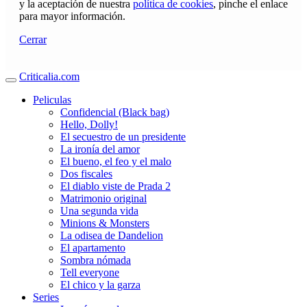
y la aceptación de nuestra
política de cookies
, pinche el enlace
para mayor información.
Cerrar
Criticalia.com
Peliculas
Confidencial (Black bag)
Hello, Dolly!
El secuestro de un presidente
La ironía del amor
El bueno, el feo y el malo
Dos fiscales
El diablo viste de Prada 2
Matrimonio original
Una segunda vida
Minions & Monsters
La odisea de Dandelion
El apartamento
Sombra nómada
Tell everyone
El chico y la garza
Series