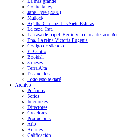
La más grande
Contra la ley
Jane Eyre (2006)
Matlock
Agatha Christie. Las Siete Esferas
La caza. Irati
La casa de papel. Berlín y la dama del armiño
Ena. La reina Victoria Eugenia
Código de silencio
El Centro
Bookish
8 meses
Terra Alta
Escandalosas
Todo esto te daré
Archivo
Películas
Series
Intérpretes
Directores
Creadores
Productoras
Año
Autores
Calificación