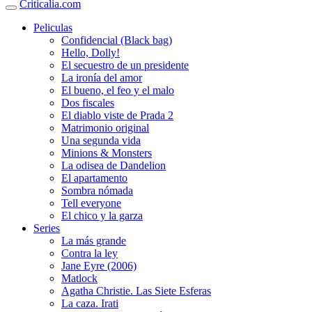
Criticalia.com
Peliculas
Confidencial (Black bag)
Hello, Dolly!
El secuestro de un presidente
La ironía del amor
El bueno, el feo y el malo
Dos fiscales
El diablo viste de Prada 2
Matrimonio original
Una segunda vida
Minions & Monsters
La odisea de Dandelion
El apartamento
Sombra nómada
Tell everyone
El chico y la garza
Series
La más grande
Contra la ley
Jane Eyre (2006)
Matlock
Agatha Christie. Las Siete Esferas
La caza. Irati