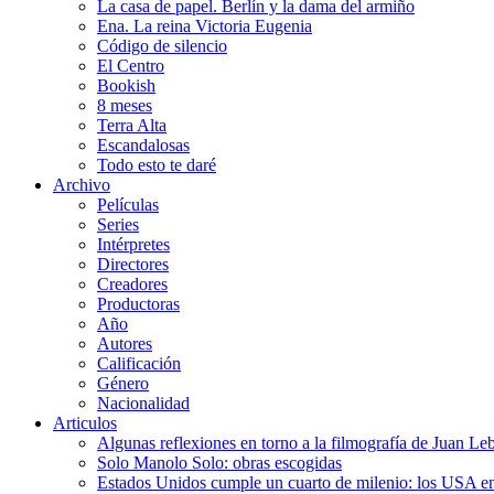
La casa de papel. Berlín y la dama del armiño
Ena. La reina Victoria Eugenia
Código de silencio
El Centro
Bookish
8 meses
Terra Alta
Escandalosas
Todo esto te daré
Archivo
Películas
Series
Intérpretes
Directores
Creadores
Productoras
Año
Autores
Calificación
Género
Nacionalidad
Articulos
Algunas reflexiones en torno a la filmografía de Juan Le
Solo Manolo Solo: obras escogidas
Estados Unidos cumple un cuarto de milenio: los USA en 