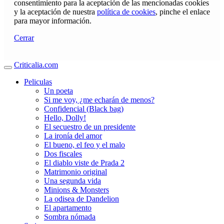
consentimiento para la aceptación de las mencionadas cookies
y la aceptación de nuestra
política de cookies
, pinche el enlace
para mayor información.
Cerrar
Criticalia.com
Peliculas
Un poeta
Si me voy, ¿me echarán de menos?
Confidencial (Black bag)
Hello, Dolly!
El secuestro de un presidente
La ironía del amor
El bueno, el feo y el malo
Dos fiscales
El diablo viste de Prada 2
Matrimonio original
Una segunda vida
Minions & Monsters
La odisea de Dandelion
El apartamento
Sombra nómada