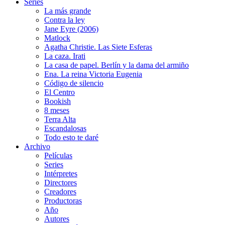
Series
La más grande
Contra la ley
Jane Eyre (2006)
Matlock
Agatha Christie. Las Siete Esferas
La caza. Irati
La casa de papel. Berlín y la dama del armiño
Ena. La reina Victoria Eugenia
Código de silencio
El Centro
Bookish
8 meses
Terra Alta
Escandalosas
Todo esto te daré
Archivo
Películas
Series
Intérpretes
Directores
Creadores
Productoras
Año
Autores