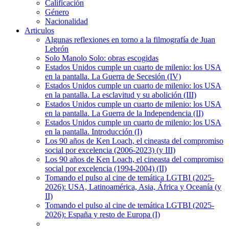
Calificación
Género
Nacionalidad
Articulos
Algunas reflexiones en torno a la filmografía de Juan
Lebrón
Solo Manolo Solo: obras escogidas
Estados Unidos cumple un cuarto de milenio: los USA
en la pantalla. La Guerra de Secesión (IV)
Estados Unidos cumple un cuarto de milenio: los USA
en la pantalla. La esclavitud y su abolición (III)
Estados Unidos cumple un cuarto de milenio: los USA
en la pantalla. La Guerra de la Independencia (II)
Estados Unidos cumple un cuarto de milenio: los USA
en la pantalla. Introducción (I)
Los 90 años de Ken Loach, el cineasta del compromiso
social por excelencia (2006-2023) (y III)
Los 90 años de Ken Loach, el cineasta del compromiso
social por excelencia (1994-2004) (II)
Tomando el pulso al cine de temática LGTBI (2025-
2026): USA, Latinoamérica, Asia, África y Oceanía (y
II)
Tomando el pulso al cine de temática LGTBI (2025-
2026): España y resto de Europa (I)